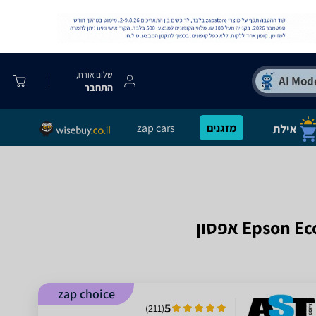
שלום אורח,
התחבר
מזגנים
zap cars
zap choice
5
)
211
(