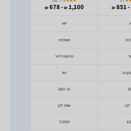
)
15
(
)
7
(
1,419
- 678
1,100
- 851
₪
₪
₪
₪
on
HP
בת
משולבת
ר
זר
מדפסת לייזר
מדפסת 
בקרוב
A4
2
עד 2021
2
לבן
שחור לבן
צב
22
7/2019
3/