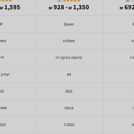
)
1
(
)
8
(
1,595
- 928
1,350
₪
₪
₪
₪
HP
Epson
ת
משולבת
משול
יו
מדפסת הזרקת דיו
ליי
A4
יעודכן 
023
2022
צבעוני
שחור 
2023
7/2022
6