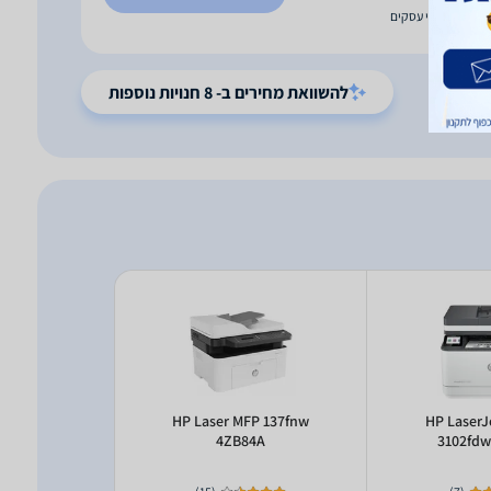
עד 3 ימי עסקים
להשוואת מחירים ב- 8 חנויות נוספות
ank L1250
HP Laser MFP 137fnw
HP LaserJ
4ZB84A
3102fdw