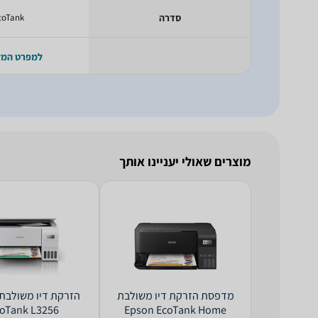
סדרה
coTank
למפרט המ
מוצרים שאולי יעניינו אותך
‏מדפסת הזרקת דיו ‏משולבת
oTank L3256
Epson EcoTank Home