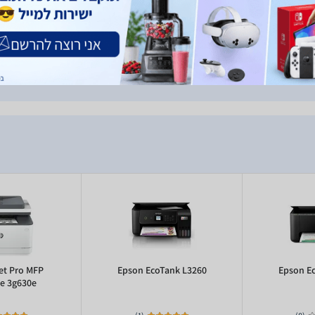
יף מחסניות דיו, מה שהופך אותה למדפסת
הרב-תכליתית(הדפסה-סריקה-העתקה) המושלמת, שמצוידת גם ב-Wi-Fi Direct וצג
et Pro MFP
Epson EcoTank L3260
Epson E
e 3g630e