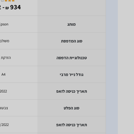
- 692
934
₪
מותג
Epson
סוג המדפסת
משולב
טכנולוגיית הדפסה
הזרקת ד
גודל נייר מרבי
A4
תאריך כניסה לזאפ
2022
סוג הפלט
צבעוני
תאריך כניסה לזאפ
/2022