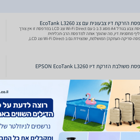
 הזרקת דיו צבעונית עם צג EcoTank L3260
מדפסת צבע בגודל A4 מסוג 3 ב-1 עם Wi-Fi Direct וצג LCD במדפסת זו אין צורך
יף מחסניות דיו, מה שהופך אותה למדפסת הרב-תכליתית
(הדפסה-סריקה-העתקה) המושלמת, שמצוידת גם ב-Wi-Fi Direct וצג LCD,
ימה לכל מי שמחפשים הדפסות איכותיות עם עלות דף נמוכה להפליא.
 משולבת הזרקת דיו EPSON EcoTank L3260
 משולבת הזרקת דיו EPSON EcoTank L3260
Epson EcoTank L3260 – מדפסת צבע A4 3 ב-1 עם Wi-Fi ? הדפסה, סריקה
והעתקה במכשיר אחד ? קישוריות Wi-Fi ו-Wi-Fi Direct ? צג LCD צבעוני בגודל 3.7
– נוח וברור, ניווט קל ופשוט בכל פונקציות המדפסת ? הדפסה ללא שוליים עד
הזרקת דיו ‏רגילה Epson EcoTank L3260 אפסון
מדפסת צבע בגודל A4 מסוג 3 ב-1 עם Wi-Fi Direct וצג LCD במדפסת זו אין צורך