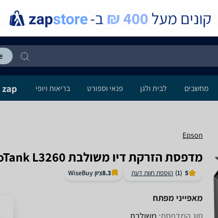
מחשבים
לבית ולגן
פנאי וספורט
בריאות ויופי
Epson
‏מדפסת הזרקת דיו ‏משולבת Epson EcoTank L3260 אפסון
ציון WiseBuy
5
(1)
הוספת חוות דעת
8.3
מאפייני מפתח
סוג המדפסת:
משולבת