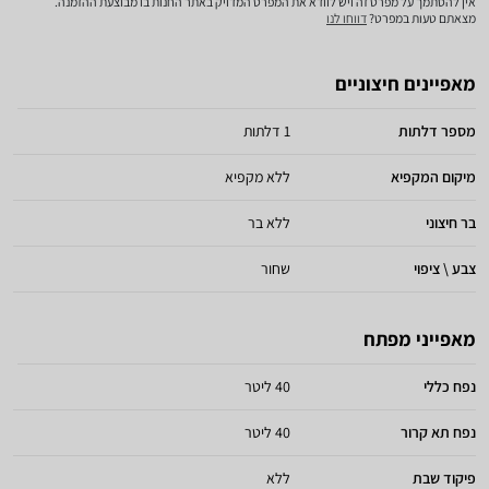
אין להסתמך על מפרט זה ויש לוודא את המפרט המדויק באתר החנות בו מבוצעת ההזמנה.
מצאתם טעות במפרט?
דווחו לנו
מאפיינים חיצוניים
מספר דלתות
1 דלתות
מיקום המקפיא
ללא מקפיא
בר חיצוני
ללא בר
צבע \ ציפוי
שחור
מאפייני מפתח
נפח כללי
40 ליטר
נפח תא קרור
40 ליטר
פיקוד שבת
ללא