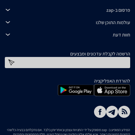
פרסום ב-zap
עולמות התוכן שלנו
חוות דעת
הרשמה לקבלת עדכונים ומבצעים
כתובת דוא''ל
להורדת האפליקציה
המידע המופיע ב- zap מסופק על ידי החנויות עצמן ובאחריותן בלבד. אם נתקלתם בבעיה כלשהי
בנתונים המוצגים באתר, אנא שלחו אלינו הודעה ואנו נטפל בעניין. חלק מהתמונות והתכנים