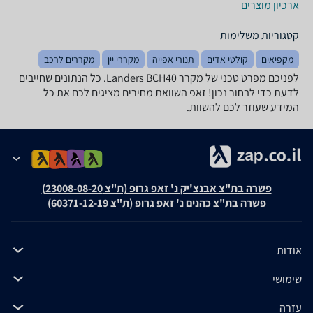
ארכיון מוצרים
קטגוריות משלימות
מקפיאים
קולטי אדים
תנורי אפייה
מקררי יין
מקררים לרכב
לפניכם מפרט טכני של מקרר Landers BCH40. כל הנתונים שחייבים
לדעת כדי לבחור נכון! זאפ השוואת מחירים מציגים לכם את כל
המידע שעוזר לכם להשוות.
פשרה בת"צ אבנצ'יק נ' זאפ גרופ (ת"צ 23008-08-20)
פשרה בת"צ כהנים נ' זאפ גרופ (ת"צ 60371-12-19)
אודות
שימושי
עזרה