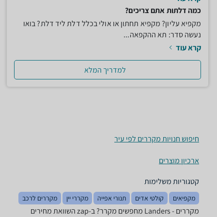
כמה דלתות אתם צריכים?
מקפיא עליון? מקפיא תחתון או אולי בכלל דלת ליד דלת? בואו
נעשה סדר: תא ההקפאה...
קרא עוד
למדריך המלא
חיפוש חנויות מקררים לפי עיר
ארכיון מוצרים
קטגוריות משלימות
מקפיאים
קולטי אדים
תנורי אפייה
מקררי יין
מקררים לרכב
מקררים - ‏Landers מחפשים מקרר? ב-zap השוואת מחירים