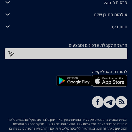
פרסום ב-zap
עולמות התוכן שלנו
חוות דעת
הרשמה לקבלת עדכונים ומבצעים
כתובת דוא''ל
להורדת האפליקציה
המידע המופיע ב- zap מסופק על ידי החנויות עצמן ובאחריותן בלבד. אם נתקלתם בבעיה כלשהי
בנתונים המוצגים באתר, אנא שלחו אלינו הודעה ואנו נטפל בעניין. חלק מהתמונות והתכנים
המופיעים באתר זה הוכנו בעזרת מחוללי בינה מלאכותית. אם זיהיתם תמונה או תוכן כלשהו בו