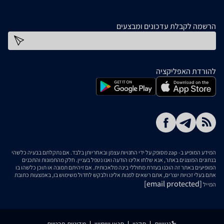
הרשמה לקבלת עדכונים ומבצעים
כתובת דוא''ל
להורדת האפליקציה
המידע המופיע ב- zap מסופק על ידי החנויות עצמן ובאחריותן בלבד. אם נתקלתם בבעיה כלשהי
בנתונים המוצגים באתר, אנא שלחו אלינו הודעה ואנו נטפל בעניין. חלק מהתמונות והתכנים
המופיעים באתר זה הוכנו בעזרת מחוללי בינה מלאכותית. אם זיהיתם תמונה או תוכן כלשהו בו
אתם בעלי זכויות יוצרים, אתם רשאים לפנות אלינו ולבקש לחדול משימוש בו, באמצעות כתובת
[email protected]
המייל
נגישות
תקנון
תנאי שימוש
מדיניות פרטיות