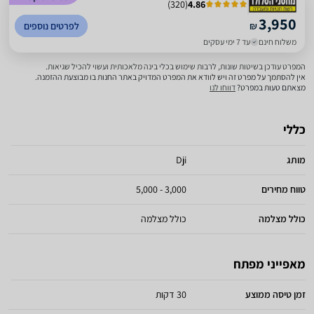
)
320
(
4.86
3,950
₪
לפרטים נוספים
משלוח חינם
עד 7 ימי עסקים
המפרט עודכן בשיטות שונות, לרבות שימוש בכלי בינה מלאכותית ועשוי להכיל שגיאות.
אין להסתמך על מפרט זה ויש לוודא את המפרט המדויק באתר החנות בו מבוצעת ההזמנה.
מצאתם טעות במפרט?
דווחו לנו
כללי
מותג
Dji
טווח מחירים
3,000 - 5,000
כולל מצלמה
כולל מצלמה
מאפייני מפתח
זמן טיסה ממוצע
30 דקות