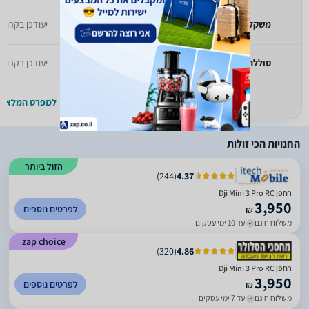
משקל
יעודכן בקרוב
יעודכן בקרוב
סוללה
יעודכן בקרוב
יעודכן בקרוב
למפרט המלא >>
למפרט המלא >
החנויות הכי זולות
הזול ביותר
)
244
(
4.37
רחפן Dji Mini 3 Pro RC
3,950
לפרטים נוספים
₪
משלוח חינם
עד 10 ימי עסקים
zap choice
)
320
(
4.86
רחפן Dji Mini 3 Pro RC
3,950
לפרטים נוספים
₪
משלוח חינם
עד 7 ימי עסקים