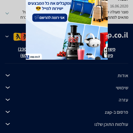
16.06.2020
מוצר מעולה שנקנה לילד שלי כולל אפליקציה לצילום לייב ,קל לתפעול
מתאים למתחילים עם כפתור המראה והנחתה שהרחפן לא יעלם או יברח
מאוד חשוב , ממליץ מאוד !!!
פשרה בת"צ אבנצ'יק נ' זאפ גרופ (ת"צ 23008-08-20)
פשרה בת"צ כהנים נ' זאפ גרופ (ת"צ 60371-12-19)
אודות
שימושי
עזרה
פרסום ב-zap
עולמות התוכן שלנו