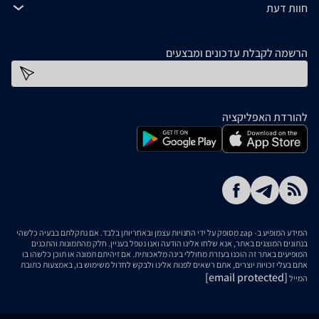
חוות דעת
הרשמה לקבלת עדכונים ומבצעים
כתובת דוא''ל
להורדת האפליקציה
המידע המופיע ב- zap מסופק על ידי החנויות עצמן ובאחריותן בלבד. אם נתקלתם בבעיה כלשהי
בנתונים המוצגים באתר, אנא שלחו אלינו הודעה ואנו נטפל בעניין. חלק מהתמונות והתכנים
המופיעים באתר זה הוכנו בעזרת מחוללי בינה מלאכותית. אם זיהיתם תמונה או תוכן כלשהו בו
אתם בעלי זכויות יוצרים, אתם רשאים לפנות אלינו ולבקש לחדול משימוש בו, באמצעות כתובת
[email protected]
המייל