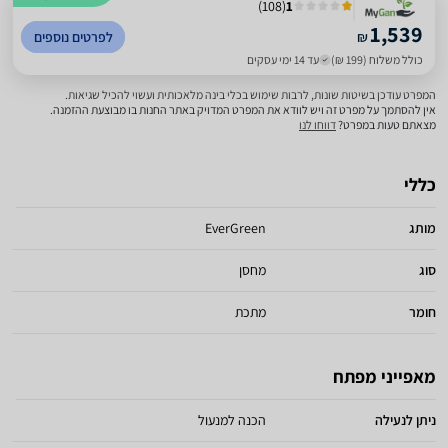
)
108
(
1
1,539
₪
לפרטים נוספים
כולל משלוח (199 ₪)
עד 14 ימי עסקים
המפרט עודכן בשיטות שונות, לרבות שימוש בכלי בינה מלאכותית ועשוי להכיל שגיאות.
אין להסתמך על מפרט זה ויש לוודא את המפרט המדויק באתר החנות בו מבוצעת ההזמנה.
מצאתם טעות במפרט?
דווחו לנו
כללי
מותג
EverGreen
סוג
מחסן
חומר
מתכת
מאפייני מפתח
ניתן לנעילה
הכנה למנעול