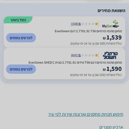
השוואת מחירים
הזול ביותר
)
108
(
1
מחסן מתכת פרמיום 2.77X1.91 T96 דגם EverGreen
1,539
לפרטים נוספים
₪
כולל משלוח (199 ₪)
עד 14 ימי עסקים
)
601
(
1
מחסן מתכת פרמיום דגם T96 מידות 2.77X1.91 מבית EverGreen SHED C
1,590
לפרטים נוספים
₪
כולל משלוח (250 ₪)
עד 14 ימי עסקים
חיפוש חנויות מחסנים וארונות שירות לפי עיר
ארכיון מוצרים