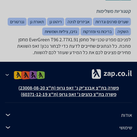
קטגוריות משלימות
שערים סורגים וגדרות
אביזרים לגינה
ריהוט גן
תאורת גן
גנרטורים
השקיה
בריכות נוי ומזרקות
גזיבו, ציליות ושמשיות
לפניכם מפרט טכני של ‏מחסן EverGreen T96 2.77X1.91 מחסן
מתכת. כל הנתונים שחייבים לדעת כדי לבחור נכון! זאפ השוואת
מחירים מציגים לכם את כל המידע שעוזר לכם להשוות.
פשרה בת"צ אבנצ'יק נ' זאפ גרופ (ת"צ 23008-08-20)
פשרה בת"צ כהנים נ' זאפ גרופ (ת"צ 60371-12-19)
אודות
שימושי