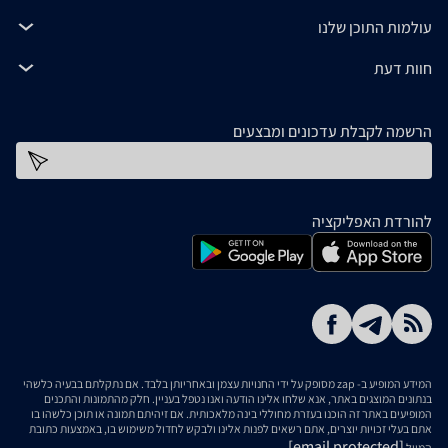
עולמות התוכן שלנו
חוות דעת
הרשמה לקבלת עדכונים ומבצעים
כתובת דוא''ל
להורדת האפליקציה
המידע המופיע ב- zap מסופק על ידי החנויות עצמן ובאחריותן בלבד. אם נתקלתם בבעיה כלשהי
בנתונים המוצגים באתר, אנא שלחו אלינו הודעה ואנו נטפל בעניין. חלק מהתמונות והתכנים
המופיעים באתר זה הוכנו בעזרת מחוללי בינה מלאכותית. אם זיהיתם תמונה או תוכן כלשהו בו
אתם בעלי זכויות יוצרים, אתם רשאים לפנות אלינו ולבקש לחדול משימוש בו, באמצעות כתובת
[email protected]
המייל