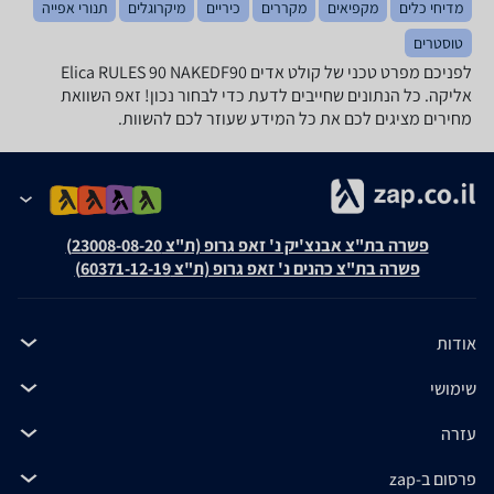
מדיחי כלים
מקפיאים
מקררים
כיריים
מיקרוגלים
תנורי אפייה
טוסטרים
לפניכם מפרט טכני של קולט אדים Elica RULES 90 NAKEDF90
אליקה. כל הנתונים שחייבים לדעת כדי לבחור נכון! זאפ השוואת
מחירים מציגים לכם את כל המידע שעוזר לכם להשוות.
פשרה בת"צ אבנצ'יק נ' זאפ גרופ (ת"צ 23008-08-20)
פשרה בת"צ כהנים נ' זאפ גרופ (ת"צ 60371-12-19)
אודות
שימושי
עזרה
פרסום ב-zap