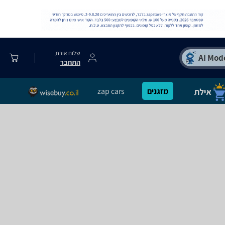
שלום אורח,
התחבר
מזגנים
zap cars