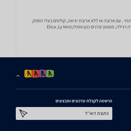
נתי , עם ארובה או ללא ארובת יציאה, קולטים בעלי הספק
שאיבה 1000 מק"ש, 890 מק"ש, 850 מק"ש, קולטי אדים מניסרוסטה, קולטי אדים מנירוסטה משולבי זכוכית, בעלי תאורת הלוגן או תאורה רגילה, ממגוון יצרנים כגון אפולו,Elica ,Ly Vent
הרשמה לקבלת עדכונים ומבצעים
כתובת דוא''ל