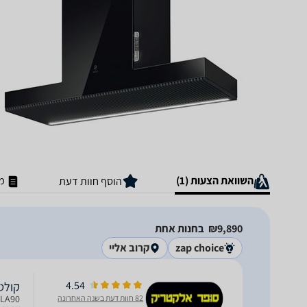
השוואת הצעות (1)
מ
הוסף חוות דעת
9,890‏₪
בחנות אחת
zap choice
קרוב אליי
4.54
קולט אדים 90 ס''מ זכוכ
82 חוות דעת בשנה האחרונה