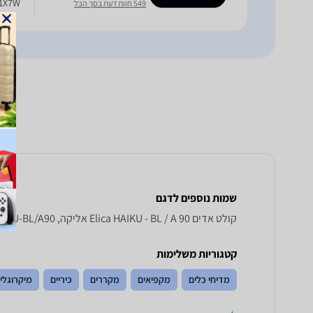
1X7W עוצמת יניקה מקסימלית – עד 1000 מק''ש רמת רעש מינימלית – db(a
549 חוות דעת בסך הכל
שמות נוספים לדגם
קולט אדים Elica HAIKU - BL / A 90 אליקה, HAIKU-BL/A90 אליקה , אליקה HAIKU-BL/A90
קטגוריות משלימות
מדיחי כלים
מקפיאים
מקררים
כיריים
מיקרוגלי