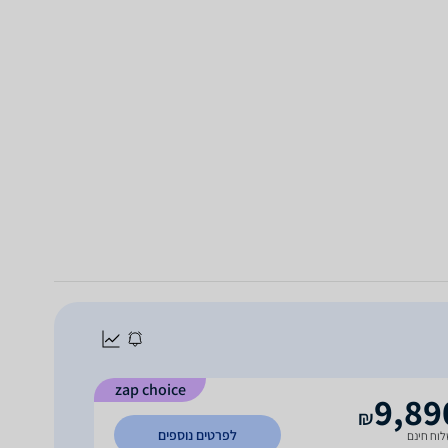
zap choice
9,89
₪
לפרטים נוספים
וח חינם