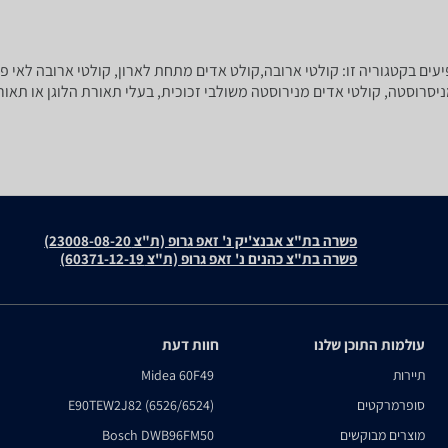
עים בקטגוריה זו: קולטי ארובה,קולט אדים מתחת לארון, קולטי ארובה לאי פי
פשרה בת"צ אבנצ'יק נ' זאפ גרופ (ת"צ 23008-08-20)
פשרה בת"צ כהנים נ' זאפ גרופ (ת"צ 60371-12-19)
עולמות התוכן שלנו
חוות דעת
תיירות
Midea 60F49
סופרמרקטים
E90TEW2J82 (6526/6524)
מוצרים מבוקשים
Bosch DWB96FM50