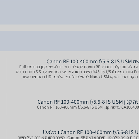
Canon RF 100-400mm 
עדשה טלה-זום קלה בתבריג RF תואמת למצלמות מירורלס של קנון בפורמט Full
Frame טווחי צמצם f/5.6 עד f/45 מייצב תמונה אופטי המפחית עד 5.5 תחנות תריס
מנוע מיקוד מהיר ושקט Nano USM לסטילס ולוידאו אלמנט UD המפחית סטיות
טיות ושולי צבע בכל טווח הזום אלמנט אספרי
Canon RF 100-400mm f/5.6-8 IS 
ה קנון Canon RF 100-400mm f/5.6-8 IS USM
Canon RF 100-400mm f/5.6-8 IS במלאי!!
עדשת זום סופר-טלפוטו | חיבור עדשה Canon RF | מייצב תמונה מובנה בעל כושר