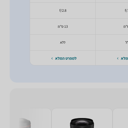
f/2.8
f/
13 ס"מ
45 ס"
ל
ללא
כ
מלא
למפרט המלא
למפרט 