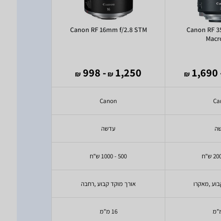
05mm f/4L IS
Canon RF 16mm f/2.8 STM
Canon RF 3
M
Macr
5,180
- 998
1,250
- 1
₪
₪
₪
₪
on
Canon
Ca
ה
עדשה
ע
500 - 1000 ש"ח
מעל 2500 ש"ח
בוע ,מאקרו
אורך מוקד קבוע ,רחבה
16 מ"מ
24-105