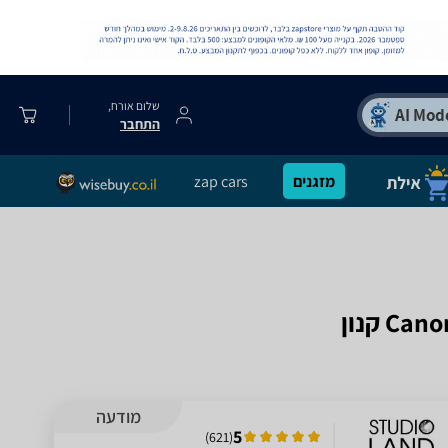
שלום אורח,
התחבר
מזגנים
zap cars
מודעה
5
)
621
(