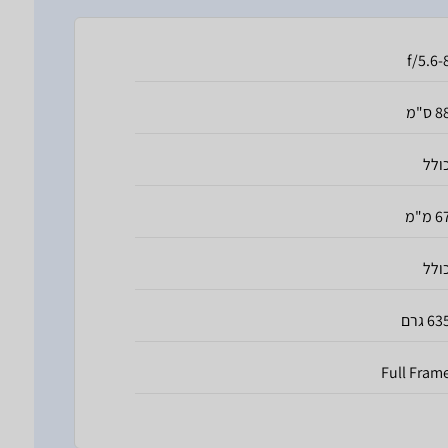
f/5.6-
 ס"מ
ולל
 מ"מ
ולל
63 גרם
Full Fram