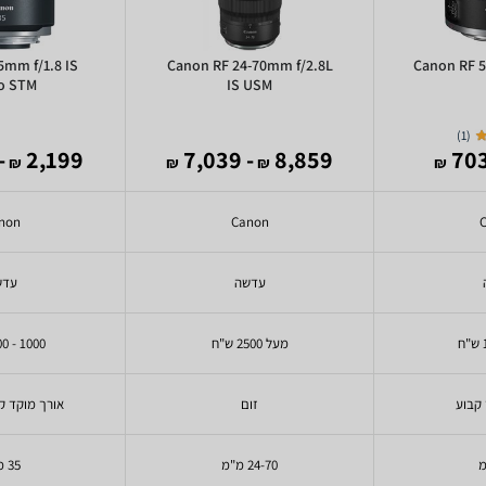
5mm f/1.8 IS
Canon RF 24-70mm f/2.8L
Canon RF 
o STM
IS USM
)
1
(
,690
2,199
- 7,039
8,859
₪
₪
₪
₪
non
Canon
עדשה
עדש
מעל 2500 ש"ח
1000 - 2000 ש"ח
 קבוע
זום
אורך מוקד ק
24-70 מ"מ
35 מ"מ