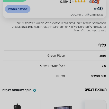
)
145
(
4.2
40
₪
לפרטים נוספים
משלוח חינם
עד 7 ימי עסקים
המפרט עודכן בשיטות שונות, לרבות שימוש בכלי בינה מלאכותית ועשוי להכיל שגיאות.
אין להסתמך על מפרט זה ויש לוודא את המפרט המדויק באתר החנות בו מבוצעת ההזמנה.
מצאתם טעות במפרט?
דווחו לנו
כללי
מותג
Green Place
סוג
קטלן יתושים חשמלי
טווח מחירים
עד 100
השוואת דגמים
הוסף להשוואת דגמים