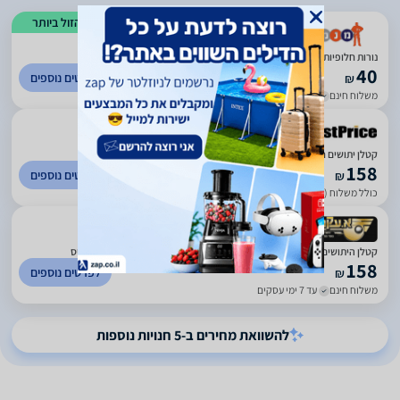
הזול ביותר
)
145
(
4.2
נורות חלופיות להוריקן טייזר ולקטלנים מדגם זהה
40
לפרטים נוספים
₪
משלוח חינם
עד 7 ימי עסקים
קטלן יתושים חשמלי עוצמתי Green Place דגם הוריקן טייזר
158
לפרטים נוספים
₪
כולל משלוח (9 ₪)
עד 10 ימי עסקים
)
167
(
5
קטלן היתושים לבית ולמשרד החזק והעוצמתי הוריקן טייזר 360 18W גרין פלייס
158
לפרטים נוספים
₪
משלוח חינם
עד 7 ימי עסקים
להשוואת מחירים ב-5 חנויות נוספות