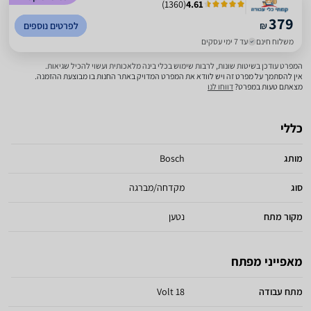
)
1360
(
4.61
379
₪
לפרטים נוספים
משלוח חינם
עד 7 ימי עסקים
המפרט עודכן בשיטות שונות, לרבות שימוש בכלי בינה מלאכותית ועשוי להכיל שגיאות.
אין להסתמך על מפרט זה ויש לוודא את המפרט המדויק באתר החנות בו מבוצעת ההזמנה.
מצאתם טעות במפרט?
דווחו לנו
כללי
מותג
Bosch
סוג
מקדחה/מברגה
מקור מתח
נטען
מאפייני מפתח
מתח עבודה
18 Volt