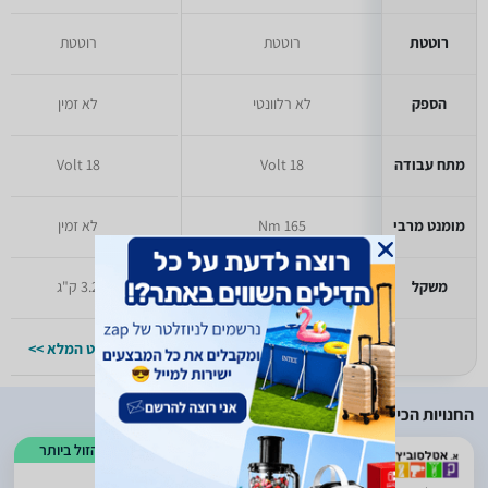
רוטטת
רוטטת
רוטטת
הספק
לא רלוונטי
לא זמין
מתח עבודה
18 Volt
18 Volt
מומנט מרבי
165 Nm
לא זמין
משקל
1.2 ק"ג
3.2 ק"ג
למפרט המלא >>
למפרט המלא >>
החנויות הכי זולות
הזול ביותר
)
220
(
5