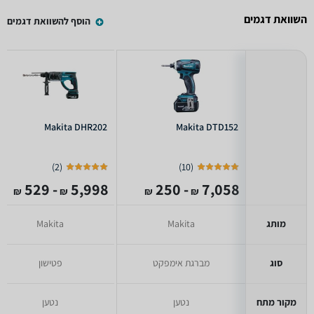
השוואת דגמים
הוסף להשוואת דגמים
Makita DHR202
Makita DTD152
)
2
(
)
10
(
- 529
5,998
- 250
7,058
₪
₪
₪
₪
מותג
Makita
Makita
סוג
מברגת אימפקט
פטישון
מקור מתח
נטען
נטען