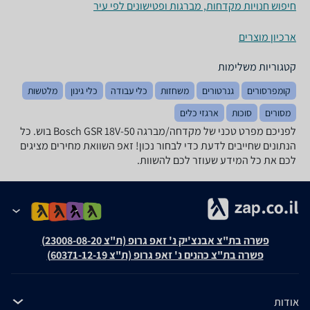
חיפוש חנויות מקדחות, מברגות ופטישונים לפי עיר
ארכיון מוצרים
קטגוריות משלימות
קומפרסורים
גנרטורים
משחזות
כלי עבודה
כלי גינון
מלטשות
מסורים
סוכות
ארגזי כלים
לפניכם מפרט טכני של ‏מקדחה/מברגה Bosch GSR 18V-50 בוש. כל
הנתונים שחייבים לדעת כדי לבחור נכון! זאפ השוואת מחירים מציגים
לכם את כל המידע שעוזר לכם להשוות.
פשרה בת"צ אבנצ'יק נ' זאפ גרופ (ת"צ 23008-08-20)
פשרה בת"צ כהנים נ' זאפ גרופ (ת"צ 60371-12-19)
אודות