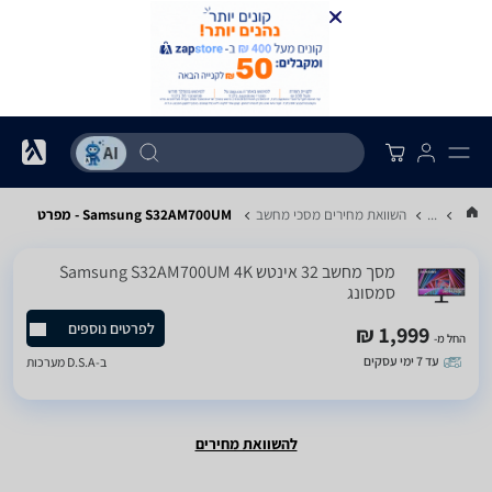
...
השוואת מחירים מסכי מחשב
Samsung S32AM700UM - מפרט
מסך מחשב ‏32 ‏אינטש Samsung S32AM700UM 4K
סמסונג
לפרטים נוספים
1,999 ₪
החל מ-
עד 7 ימי עסקים
ב-
D.S.A מערכות
להשוואת מחירים