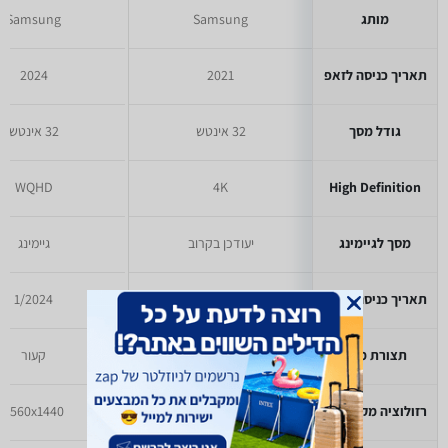
מותג
Samsung
Samsung
תאריך כניסה לזאפ
2021
2024
גודל מסך
32 אינטש
32 אינטש
WQHD
4K
High Definition
מסך לגיימינג
יעודכן בקרוב
גיימינג
תאריך כניסה לזאפ
5/2021
1/2024
תצורת מסך
יעודכן בקרוב
קעור
רזולוציה מקסימלית
3840x2160
2560x1440