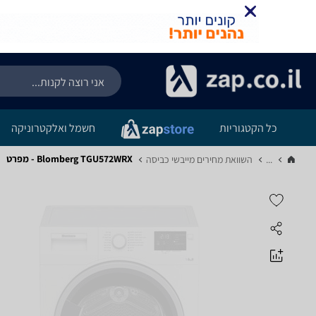
כל הקטגוריות
חשמל ואלקטרוניקה
Blomberg TGU572WRX - מפרט
...
השוואת מחירים מייבשי כביסה‏