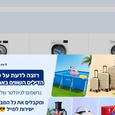
QG2328IL
Electrolux EW6C4753CM
Bosch
)
11
(
)
1
(
,526
4,485
- 1,696
2,469
₪
₪
₪
₪
sch
Electrolux