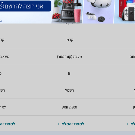
2025
10/2019
8
7 ק"ג
9 ק"ג
קדמי
קדמ
ום
מעבה (קונדנסור)
משאבת
D
B
חשמל
חשמ
ן
2,800 וואט
לא ז
לא
למפרט המלא
למפרט ה