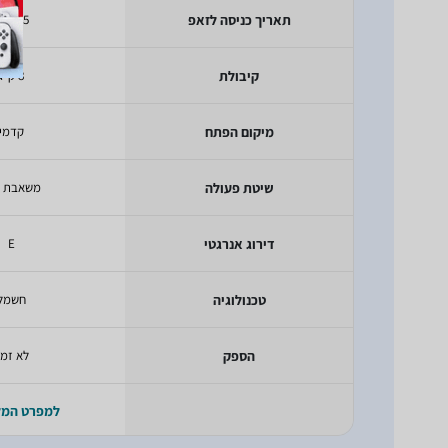
תאריך כניסה לזאפ
/2025
קיבולת
8 ק"ג
מיקום הפתח
קדמי
שיטת פעולה
משאבת ח
דירוג אנרגטי
E
טכנולוגיה
חשמל
הספק
לא זמי
למפרט המ