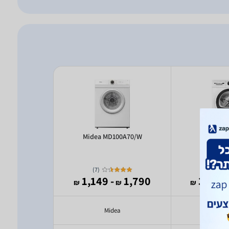
EW6C4853CM
Midea MD100A70/W
Bosch W
)
7
(
2,490
- 1,149
1,790
- 3
₪
₪
₪
₪
olux
Midea
Bo