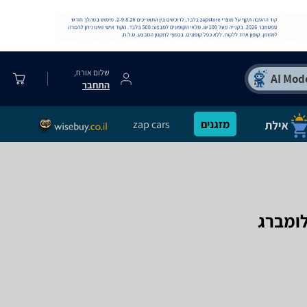
שלום אורח,
התחבר
מזגנים
zap cars