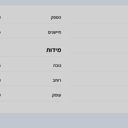
הספק
0
חיישנים
כ
מידות
גובה
85
רוחב
60
עומק
59