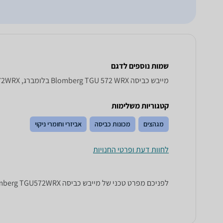
שמות נוספים לדגם
מייבש כביסה Blomberg TGU 572 WRX בלומברג, TGU572WRX בלומברג , בלומברג TGU572WRX
קטגוריות משלימות
מגהצים
מכונות כביסה
אביזרי וחומרי ניקוי
לחוות דעת ופרטי החנויות
לפניכם מפרט טכני של מייבש כביסה Blomberg TGU572WRX בלומברג. כל הנתונים שחייבים לדעת כדי לבחור נכון! זאפ השוואת מחירים מציגים לכם את כל המידע שעוזר לכם להשוות.