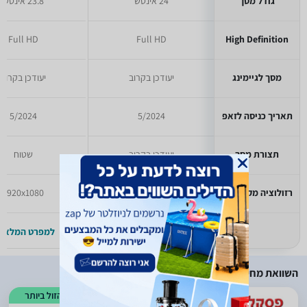
גודל מסך
24 אינטש
23.8 אינטש
Full HD
Full HD
High Definition
מסך לגיימינג
יעודכן בקרוב
יעודכן בקרוב
תאריך כניסה לזאפ
5/2024
5/2024
תצורת מסך
יעודכן בקרוב
שטוח
רזולוציה מקסימלית
1920x1080
1920x1080
למפרט המלא >>
למפרט המלא >
השוואת מחירים
הזול ביותר
)
141
(
0