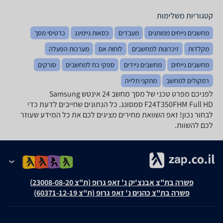
קטגוריות משלימות
מחשבים נייחים ממותגים
מעבדים
כסאות גיימינג
כרטיסי מסך
מקלדות
זיכרונות למחשבים
לוחות אם
מערכות הפעלה
מחשבים נייחים
מחשבים ניידים
ספקי כח למחשבים
סורקים
רמקולים למחשב
מתקני תלייה
לפניכם מפרט טכני של מסך מחשב ‏24 ‏אינטש Samsung
F24T350FHM Full HD סמסונג. כל הנתונים שחייבים לדעת כדי
לבחור נכון! זאפ השוואת מחירים מציגים לכם את כל המידע שעוזר
לכם להשוות.
פשרה בת"צ אבנצ'יק נ' זאפ גרופ (ת"צ 23008-08-20)
פשרה בת"צ כהנים נ' זאפ גרופ (ת"צ 60371-12-19)