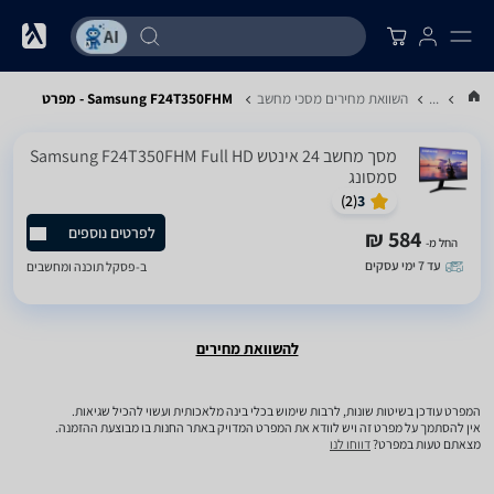
...
השוואת מחירים מסכי מחשב
Samsung F24T350FHM - מפרט
מסך מחשב ‏24 ‏אינטש Samsung F24T350FHM Full HD
סמסונג
)
2
(
3
לפרטים נוספים
584 ₪
החל מ-
עד 7 ימי עסקים
ב-
פסקל תוכנה ומחשבים
להשוואת מחירים
המפרט עודכן בשיטות שונות, לרבות שימוש בכלי בינה מלאכותית ועשוי להכיל שגיאות.
אין להסתמך על מפרט זה ויש לוודא את המפרט המדויק באתר החנות בו מבוצעת ההזמנה.
מצאתם טעות במפרט?
דווחו לנו