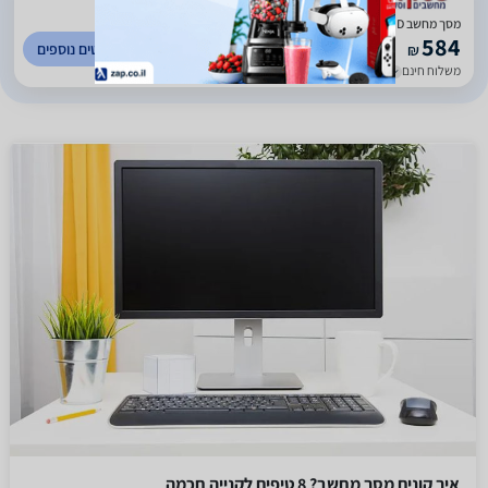
מסך מחשב Samsung F24T350FHM FHD
584
לפרטים נוספים
₪
משלוח חינם
עד 7 ימי עסקים
איך קונים מסך מחשב? 8 טיפים לקנייה חכמה