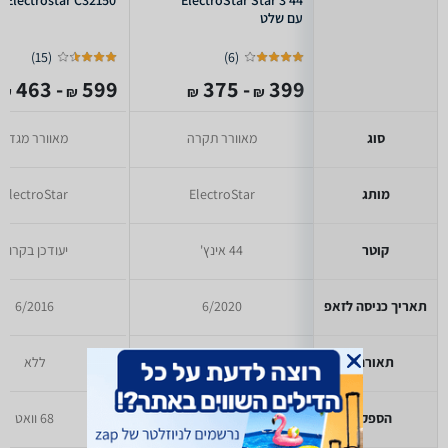
Electrostar C32150
ElectroStar Star 3 44"
עם שלט
)
15
(
)
6
(
- 463
599
- 375
399
₪
₪
₪
₪
סוג
מאוורר תקרה
מאוורר מגדל
מותג
ElectroStar
ElectroStar
קוטר
44 אינץ'
יעודכן בקרוב
תאריך כניסה לזאפ
6/2020
6/2016
תאורה
כולל
ללא
הספק
50 וואט
68 וואט