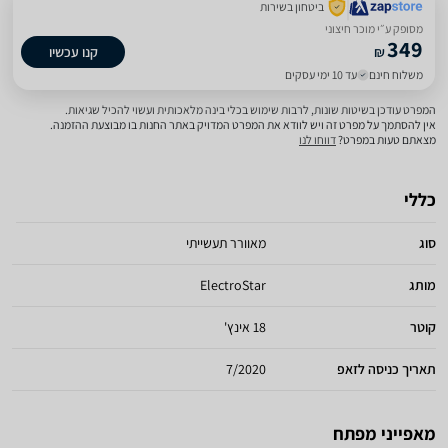
ביטחון בשירות
מסופק ע״י מוכר חיצוני
349
₪
קנו עכשיו
משלוח חינם
עד 10 ימי עסקים
המפרט עודכן בשיטות שונות, לרבות שימוש בכלי בינה מלאכותית ועשוי להכיל שגיאות.
אין להסתמך על מפרט זה ויש לוודא את המפרט המדויק באתר החנות בו מבוצעת ההזמנה.
מצאתם טעות במפרט?
דווחו לנו
כללי
סוג
מאוורר תעשייתי
מותג
ElectroStar
קוטר
18 אינץ'
תאריך כניסה לזאפ
7/2020
מאפייני מפתח