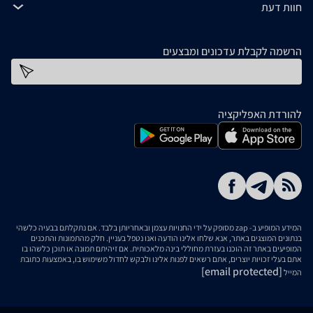
חוות דעת
הרשמה לקבלת עדכונים ומבצעים
כתובת דוא''ל
להורדת האפליקציה
המידע המופיע ב- zap מסופק על ידי החנויות עצמן ובאחריותן בלבד. אם נתקלתם בבעיה כלשהי
בנתונים המוצגים באתר, אנא שלחו אלינו הודעה ואנו נטפל בעניין. חלק מהתמונות והתכנים
המופיעים באתר זה הוכנו בעזרת מחוללי בינה מלאכותית. אם זיהיתם תמונה או תוכן כלשהו בו
אתם בעלי זכויות יוצרים, אתם רשאים לפנות אלינו ולבקש לחדול משימוש בו, באמצעות כתובת
[email protected]
המייל