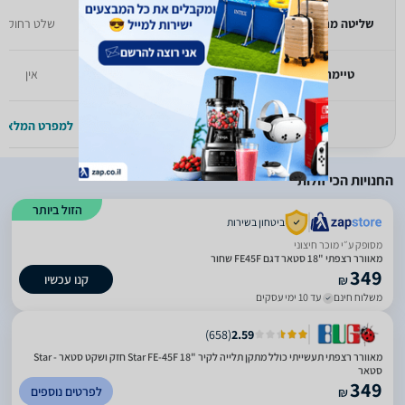
שליטה מרחוק
שלט רחוק
שלט רחוק
טיימר
אין
אין
למפרט המלא >>
למפרט המלא >
החנויות הכי זולות
הזול ביותר
ביטחון בשירות
מסופק ע״י מוכר חיצוני
מאוורר רצפתי "18 סטאר דגם FE45F שחור
349
קנו עכשיו
₪
משלוח חינם
עד 10 ימי עסקים
)
658
(
2.59
מאוורר רצפתי תעשייתי כולל מתקן תלייה לקיר "18 Star FE-45F חזק ושקט סטאר - Star
סטאר
349
לפרטים נוספים
₪