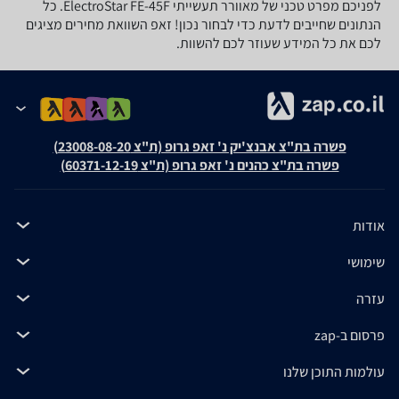
לפניכם מפרט טכני של ‏מאוורר תעשייתי ElectroStar FE-45F. כל
הנתונים שחייבים לדעת כדי לבחור נכון! זאפ השוואת מחירים מציגים
לכם את כל המידע שעוזר לכם להשוות.
פשרה בת"צ אבנצ'יק נ' זאפ גרופ (ת"צ 23008-08-20)
פשרה בת"צ כהנים נ' זאפ גרופ (ת"צ 60371-12-19)
אודות
שימושי
עזרה
פרסום ב-zap
עולמות התוכן שלנו