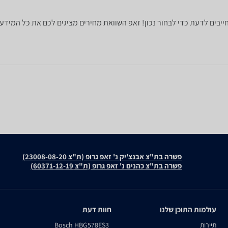
פשרה בת"צ אבנצ'יק נ' זאפ גרופ (ת"צ 23008-08-20)
פשרה בת"צ כהנים נ' זאפ גרופ (ת"צ 60371-12-19)
עולמות התוכן שלנו
חוות דעת
תיירות
Bosch HBG578ES3