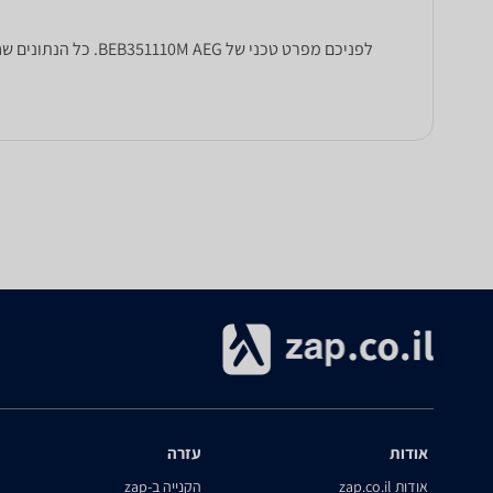
לפניכם מפרט טכני של BEB351110M AEG. כל הנתונים שחייבים לדעת כדי לבחור נכון! זאפ השוואת מחירים מציגים לכם את כל המידע שעוזר לכם להשוות.
אודות
עזרה
אודות zap.co.il
הקנייה ב-zap