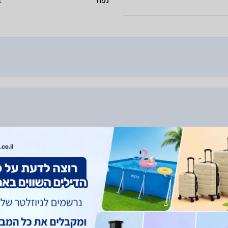
נפח
71
4DMS4G113
Bosch HBG578EB3
Bosch H