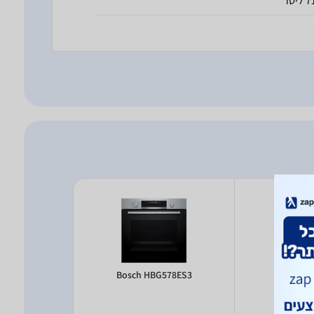
 ליטר
A534EB3
Bosch HBG578ES3
Midea 2