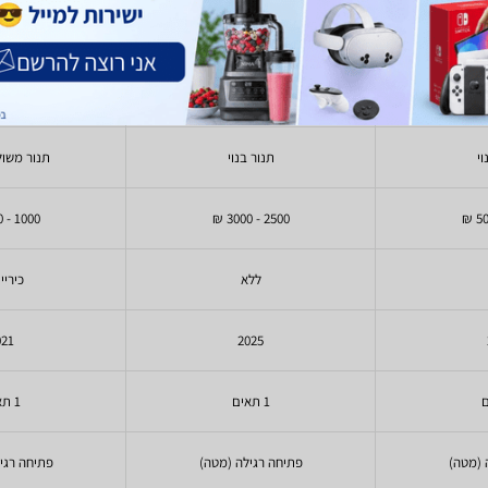
193
1,799
- 2,629
4,090
-
₪
₪
₪
₪
dea
Bosch
וי
תנור בנוי
תנור משול
1000 - 1500 ₪
2500 - 3000 ₪
ללא
כיריי
021
2025
1 תאים
1 תאים
 (מטה)
פתיחה רגילה (מטה)
פתיחה רגי