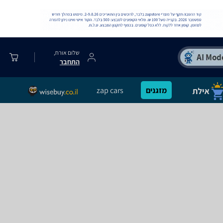
שלום אורח,
התחבר
מזגנים
zap cars