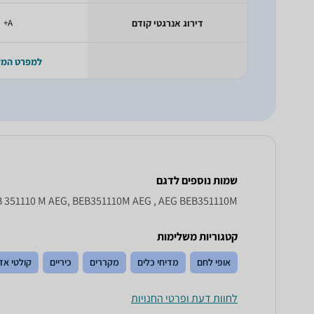
דירוג אנרגטי קודם
A+
למפרט המ
שמות נוספים לדגם
 351110 M AEG, BEB351110M AEG , AEG BEB351110M
קטגוריות משלימות
אופי לחם
מדיחי כלים
מקררים
כיריים
קולטי אד
לחוות דעת ופרטי החנויות