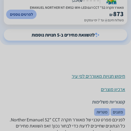
)
214
(
0
מאוורר תקרה 52" CCT דגם EMANUEL NORTHER NT-EM52-WH-LED
873
לפרטים נוספים
₪
משלוח חינם
עד 7 ימי עסקים
להשוואת מחירים ב-5 חנויות נוספות
חיפוש חנויות מאווררים לפי עיר
ארכיון מוצרים
קטגוריות משלימות
מזגנים
מטריות
לפניכם מפרט טכני של ‏מאוורר תקרה Norther Emanuel 52" CCT.
כל הנתונים שחייבים לדעת כדי לבחור נכון! זאפ השוואת מחירים