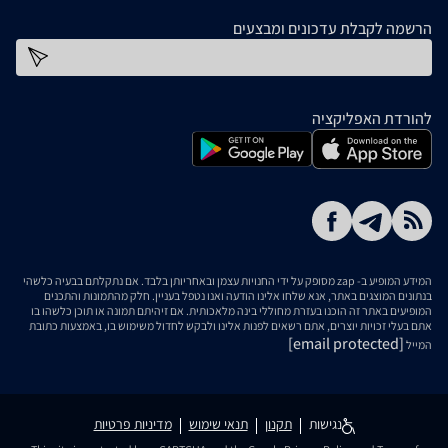
הרשמה לקבלת עדכונים ומבצעים
כתובת דוא''ל
להורדת האפליקציה
המידע המופיע ב- zap מסופק על ידי החנויות עצמן ובאחריותן בלבד. אם נתקלתם בבעיה כלשהי
בנתונים המוצגים באתר, אנא שלחו אלינו הודעה ואנו נטפל בעניין. חלק מהתמונות והתכנים
המופיעים באתר זה הוכנו בעזרת מחוללי בינה מלאכותית. אם זיהיתם תמונה או תוכן כלשהו בו
אתם בעלי זכויות יוצרים, אתם רשאים לפנות אלינו ולבקש לחדול משימוש בו, באמצעות כתובת
[email protected]
המייל
נגישות
תקנון
תנאי שימוש
מדיניות פרטיות