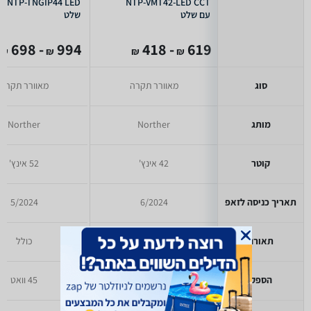
NTP-VMT42-LED CCT
NGIP44 LED
עם שלט
שלט
- 698
994
- 418
619
₪
₪
₪
₪
סוג
מאוורר תקרה
מאוורר תקרה
מותג
Norther
Norther
קוטר
42 אינץ'
52 אינץ'
תאריך כניסה לזאפ
6/2024
5/2024
תאורה
כולל
כולל
הספק
32 וואט
45 וואט