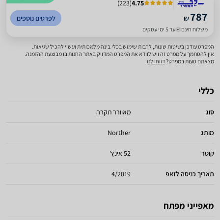
)
223
(
4.75
787
₪
לפרטים נוספים
משלוח חינם
עד 5 ימי עסקים
המפרט עודכן בשיטות שונות, לרבות שימוש בכלי בינה מלאכותית ועשוי להכיל שגיאות.
אין להסתמך על מפרט זה ויש לוודא את המפרט המדויק באתר החנות בו מבוצעת ההזמנה.
מצאתם טעות במפרט?
דווחו לנו
כללי
סוג
מאוורר תקרה
מותג
Norther
קוטר
52 אינץ'
תאריך כניסה לזאפ
4/2019
מאפייני מפתח