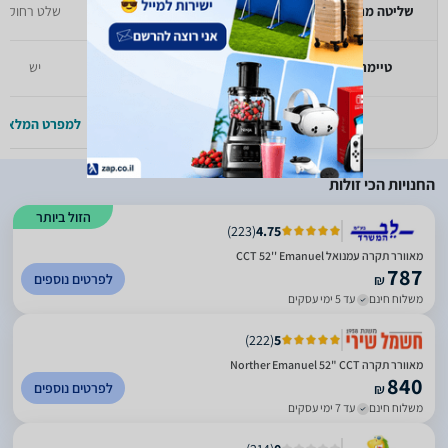
שליטה מרחוק
שלט רחוק
שלט רחוק
טיימר
אין
יש
למפרט המלא >>
למפרט המלא >
החנויות הכי זולות
הזול ביותר
)
223
(
4.75
מאוורר תקרה עמנואל CCT 52'' Emanuel
787
לפרטים נוספים
₪
משלוח חינם
עד 5 ימי עסקים
)
222
(
5
מאוורר תקרה Norther Emanuel 52" CCT
840
לפרטים נוספים
₪
משלוח חינם
עד 7 ימי עסקים