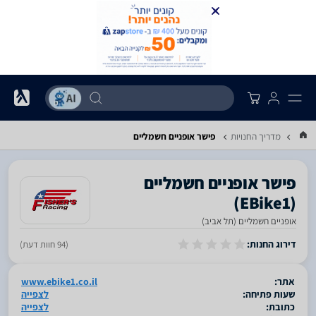
מדריך החנויות
פישר אופניים חשמליים
‏(EBike1)
אופניים חשמליים (תל אביב)
סגור
דירוג החנות:
(94 חוות דעת)
אתר:
www.ebike1.co.il
שעות פתיחה:
לצפייה
כתובת:
לצפייה