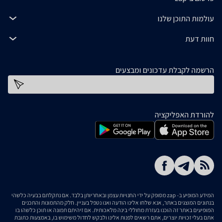
עולמות התוכן שלנו
חוות דעת
הרשמה לקבלת עדכונים ומבצעים
כתובת דוא''ל
להורדת האפליקציה
המידע המופיע ב- zap מסופק על ידי החנויות עצמן ובאחריותן בלבד. אם נתקלתם בבעיה כלשהי
בנתונים המוצגים באתר, אנא שלחו אלינו הודעה ואנו נטפל בעניין. חלק מהתמונות והתכנים
המופיעים באתר זה הוכנו בעזרת מחוללי בינה מלאכותית. אם זיהיתם תמונה או תוכן כלשהו בו
אתם בעלי זכויות יוצרים, אתם רשאים לפנות אלינו ולבקש לחדול משימוש בו, באמצעות כתובת