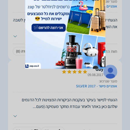
מוצר שנרכש:
אופניים חשמליים פישר גולד
הגעתי לסניף באבן גבירול לקנות אופניים חשמליים, חייב לציין לטובה
את השירות האדיבות והמקצועיות, במיוחד
...
חוות הדעת עזרה לכם?
עזרה
(0)
לא עזרה
(0)
Guy
09.08.2017
מוצר שנרכש:
אופניים פישר - SILVER 2017
הגעתי לפישר בעיקר בעקבות הביקורות המצוינות לכל הדגמים
שלהם כאן באתר ולאחר עבודת מחקר מעמיקה (פעם
...