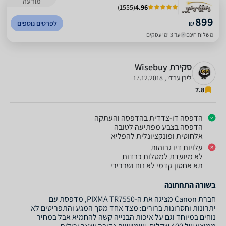
מודעה
)
1555
(
4.96
899
₪
לפרטים נוספים
משלוח חינם
עד 3 ימי עסקים
סקירת Wisebuy
לירן עבדי , 17.12.2018
7.8
הדפסה דו-צדדית בהדפסה והעתקה
הדפסה בצבע מפתיעה לטובה
אלחוטית ופונקציונלית להפליא
עלויות דיו גבוהות
לא מיועדת למטלות כבדות
תא אחסון קדמי לא נוח ושברירי
בשורה התחתונה
חברת Canon מציגה את ה-PIXMA TR7550, מדפסת עם
יתרונות וחסרונות ברורים: מצד אחד מסך המגע והתפריטים לא
נוחים במיוחד וגם על איכות הבנייה קשה להחמיא אבל במחיר