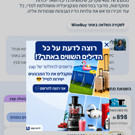
ממוצע של 400 שקלים, שימושיות נדיבה ושאר יכולות
מתקדמות, מדובר במדפסת פונקציונלית ומשתלמת למדי, כל
עוד תכירו מראש את עלויות הדיו הגבוהות שצמודות אליה.
לסקירה המלאה באתר WiseBuy
לירן עבדי - סוקר מקצועי
סוקר מוצרים ועורך השוואות ב-WiseBuy מ-2015. ביומיום הוא מנהל
PPC וכותב תוכן בסוכנות הדיגיטל "ליפקו דיגיטל". בעברו כתב באתר
הטכנולוגיה GSMIsrael וכן הועסק ככתב חיצוני עבור nana10 ובנין
ודיור.
השוואת מחירים
zap choice
)
211
(
5
מדפסת משולבת Canon Pixma TR7550
898
לפרטים נוספים
₪
משלוח חינם
עד 3 ימי עסקים