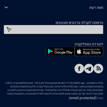
חוות דעת
הרשמה לקבלת עדכונים ומבצעים
כתובת דוא''ל
להורדת האפליקציה
המידע המופיע ב- zap מסופק על ידי החנויות עצמן ובאחריותן בלבד. אם נתקלתם בבעיה כלשהי
בנתונים המוצגים באתר, אנא שלחו אלינו הודעה ואנו נטפל בעניין. חלק מהתמונות והתכנים
המופיעים באתר זה הוכנו בעזרת מחוללי בינה מלאכותית. אם זיהיתם תמונה או תוכן כלשהו בו
אתם בעלי זכויות יוצרים, אתם רשאים לפנות אלינו ולבקש לחדול משימוש בו, באמצעות כתובת
[email protected]
המייל