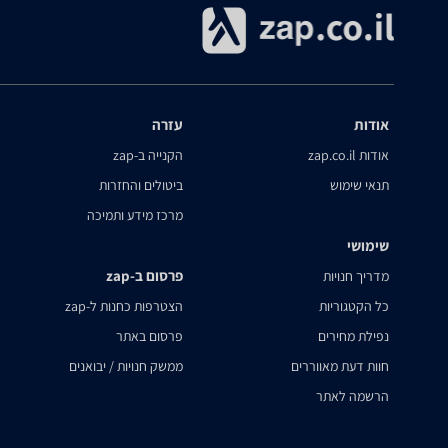
אודות
עזרה
אודות zap.co.il
הקנייה ב-zap
תנאי שימוש
ביטולים והחזרות
מרכז מידע ותמיכה
שימושי
פרסום ב-zap
מדריך חנויות
כל הקטגוריות
הצטרפות כחנות ל-zap
נפילת מחירים
פרסום באתר
חוות דעת מאווררים
ממשק חנויות / יבואנים
הרשמה לאתר