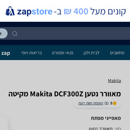
מחשבים
לבית ולגן
פנאי וספורט
בריאות ויופי
Makita
‏מאוורר נטען Makita DCF300Z מקיטה
5
(1)
הוספת חוות דעת
מאפייני מפתח
סוג:
מאוורר נטען