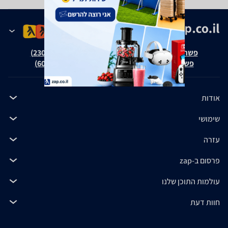
פשרה בת"צ אבנצ'יק נ' זאפ גרופ (ת"צ 23008-08-20)
פשרה בת"צ כהנים נ' זאפ גרופ (ת"צ 60371-12-19)
אודות
שימושי
עזרה
פרסום ב-zap
עולמות התוכן שלנו
חוות דעת