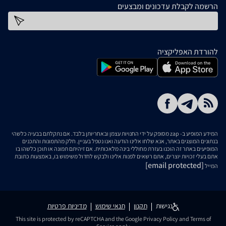
הרשמה לקבלת עדכונים ומבצעים
כתובת דוא''ל
להורדת האפליקציה
המידע המופיע ב- zap מסופק על ידי החנויות עצמן ובאחריותן בלבד. אם נתקלתם בבעיה כלשהי
בנתונים המוצגים באתר, אנא שלחו אלינו הודעה ואנו נטפל בעניין. חלק מהתמונות והתכנים
המופיעים באתר זה הוכנו בעזרת מחוללי בינה מלאכותית. אם זיהיתם תמונה או תוכן כלשהו בו
אתם בעלי זכויות יוצרים, אתם רשאים לפנות אלינו ולבקש לחדול משימוש בו, באמצעות כתובת
[email protected]
המייל
נגישות
תקנון
תנאי שימוש
מדיניות פרטיות
This site is protected by reCAPTCHA and the Google
Privacy Policy
and
Terms of