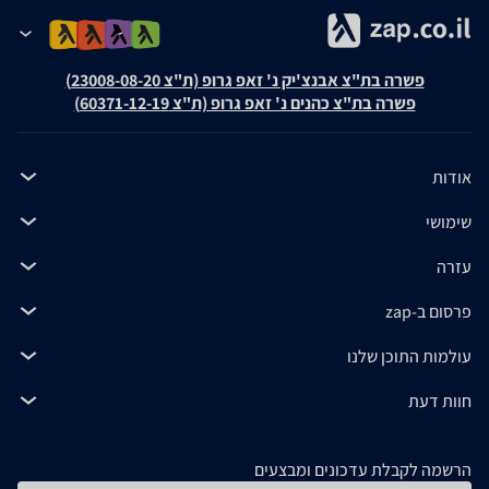
פשרה בת"צ אבנצ'יק נ' זאפ גרופ (ת"צ 23008-08-20)
פשרה בת"צ כהנים נ' זאפ גרופ (ת"צ 60371-12-19)
אודות
שימושי
עזרה
פרסום ב-zap
עולמות התוכן שלנו
חוות דעת
הרשמה לקבלת עדכונים ומבצעים