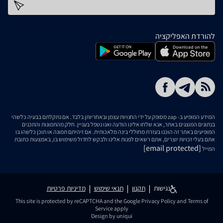
כתובת דוא''ל
להורדת האפליקציה
המידע המופיע ב- zap מסופק על ידי החנויות עצמן ובאחריותן בלבד. אם נתקלתם בבעיה כלשהי
בנתונים המוצגים באתר, אנא שלחו אלינו הודעה ואנו נטפל בעניין. חלק מהתמונות והתכנים
המופיעים באתר זה הוכנו בעזרת מחוללי בינה מלאכותית. אם זיהיתם תמונה או תוכן כלשהו בו
אתם בעלי זכויות יוצרים, אתם רשאים לפנות אלינו ולבקש לחדול משימוש בו, באמצעות כתובת
[email protected]
המייל
נגישות
תקנון
תנאי שימוש
מדיניות פרטיות
This site is protected by reCAPTCHA and the Google
Privacy Policy
and
Terms of
Service
apply
Design by uniqui