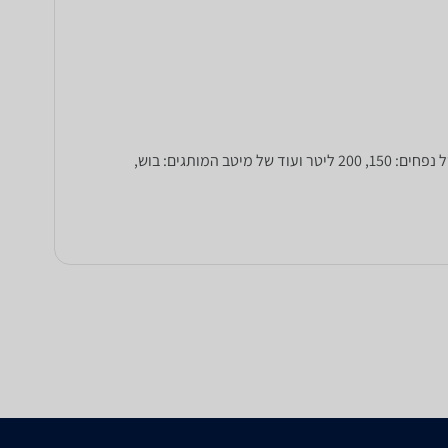
זקוקים למקפיא מגירות? ב-zap השוואת מחירים תוכלו להשוות בין עשרות דגמים של מקפיאים שונים בעלי 4,6 או אף 7 מגירות, במגוון של נפחים: 150, 200 ליטר ועוד של מיטב המותגים: בוש,