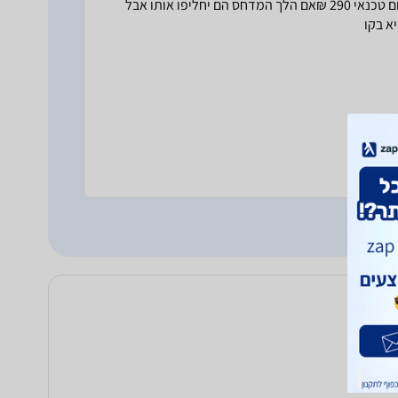
אחרי שנה וחצי הפסיק לעבוד,דיברתי עם השרות של בקועלות מינימום טכנאי 290 ₪אם הלך המדחס הם יחליפו אותו אבל