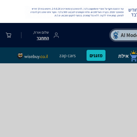
שלום אורח,
התחבר
מזגנים
zap cars