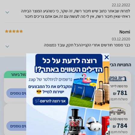
22.12.2022
למרות שבאתר כתוב שיש חיבור רשת, זה שקר, כי כשהגיע המוצר הביתה
ראיתי שאין חיבור רשת, אין לי מה לעשות עם זה.אם אתם צריכים חיבור
רשת, לא לקנות!!
Nomi
03.12.2020
כבר מספר חודשים אחרי הקנייההכל תקין, עובד כמצופה
החנויות הכי זולות
הזול ביותר
)
83
(
4.5
מדפסת לייזר משולבת Brother DCP-L2510D ברדר
781
לפרטים נוספים
₪
משלוח חינם
עד 3 ימי עסקים
)
1555
(
4.96
מדפסת Brother DCPL2510Dתצוגה
784
לפרטים נוספים
₪
משלוח חינם
עד 3 ימי עסקים