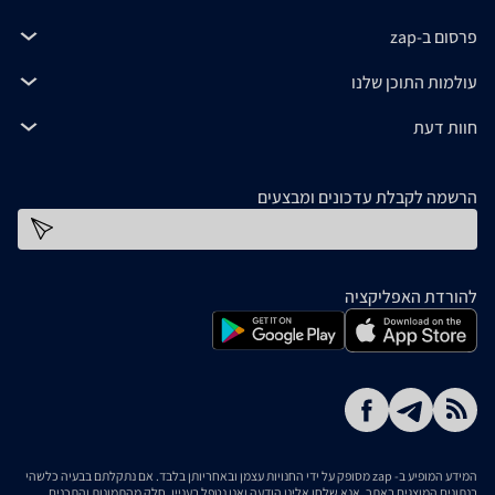
פרסום ב-zap
עולמות התוכן שלנו
חוות דעת
הרשמה לקבלת עדכונים ומבצעים
כתובת דוא''ל
להורדת האפליקציה
המידע המופיע ב- zap מסופק על ידי החנויות עצמן ובאחריותן בלבד. אם נתקלתם בבעיה כלשהי
בנתונים המוצגים באתר, אנא שלחו אלינו הודעה ואנו נטפל בעניין. חלק מהתמונות והתכנים