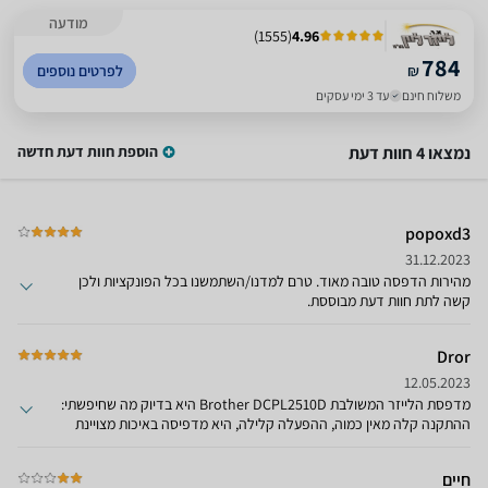
מודעה
)
1555
(
4.96
784
₪
לפרטים נוספים
משלוח חינם
עד 3 ימי עסקים
נמצאו 4 חוות דעת
הוספת חוות דעת חדשה
popoxd3
31.12.2023
מהירות הדפסה טובה מאוד. טרם למדנו/השתמשנו בכל הפונקציות ולכן
קשה לתת חוות דעת מבוססת.
Dror
12.05.2023
מדפסת ‏הלייזר ‏המשולבת Brother DCPL2510D היא בדיוק מה שחיפשתי:
ההתקנה קלה מאין כמוה, ההפעלה קלילה, היא מדפיסה באיכות מצויינת
ובזריזות, ניתן לסרוק ולהדפיס משני צידי הדף בצורה אוטומטית, היא גם
חסכונית, ומצויידת בתא היכול להכיל חצי חבילת דפי נייר. כמו שאמרתי:
חיים
בדיוק מה שהייתי צריך.