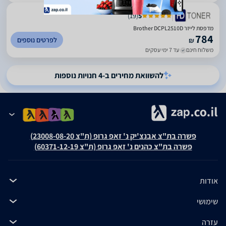
)
19
(
5
מדפסת לייזר Brother DCPL2510D
784
לפרטים נוספים
₪
משלוח חינם
עד 7 ימי עסקים
להשוואת מחירים ב-4 חנויות נוספות
פשרה בת"צ אבנצ'יק נ' זאפ גרופ (ת"צ 23008-08-20)
פשרה בת"צ כהנים נ' זאפ גרופ (ת"צ 60371-12-19)
אודות
שימושי
עזרה