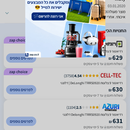
03.01.2020
מוצר מעולה!מחמם יחסית מהר לא מרעיש . מרגישים שמדובר במוצר
איכותי. אחרי שנה של שימוש מרוצה מאוד
החנויות הכי זולות
zap choice
)
3360
(
4.88
רדיאטור 9 צלעות DELONGHI דלונגי TRRS0920
629
לפרטים נוספים
₪
משלוח חינם
עד 5 ימי עסקים
zap choice
)
3758
(
4.54
רדיאטור 9 צלעות DeLonghi TRRS0920 | דלונגי
630
לפרטים נוספים
₪
משלוח חינם
עד 7 ימי עסקים
)
1104
(
2.5
רדיאטור 9 צלעות Delonghi TRRS0920 דלונגי
631
לפרטים נוספים
₪
משלוח חינם
עד 5 ימי עסקים