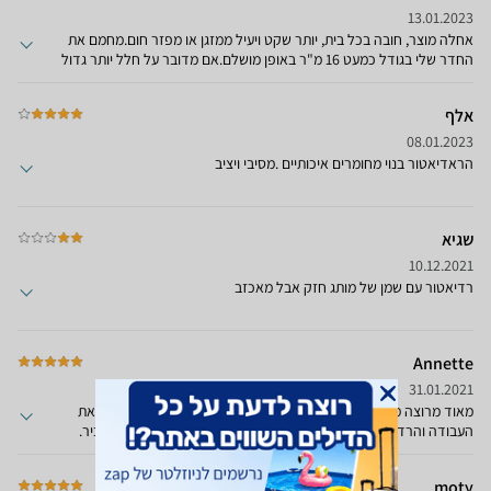
השנה בזמן שרכשתי אותו בשיל הימים האלה וקנייתי את המוצר היקר ולא
13.01.2023
הזול שבשוק
אחלה מוצר, חובה בכל בית, יותר שקט ויעיל ממזגן או מפזר חום.מחמם את
החדר שלי בגודל כמעט 16 מ"ר באופן מושלם.אם מדובר על חלל יותר גדול
אפשר לקנות אותו דגם ב-12 צלעות בכ-100 ש"ח נוספים (נכון להיום).
אלף
08.01.2023
הראדיאטור בנוי מחומרים איכותיים .מסיבי ויציב
שגיא
10.12.2021
רדיאטור עם שמן של מותג חזק אבל מאכזב
Annette
31.01.2021
מאוד מרוצה מהרדיאטור. כבר נפלתי על רדיאטורים שפשוט לא עשו את
העבודה והרדיאטור הזה פשוט עובד ומפיץ חום נעים בבית ובמחיר סביר.
moty