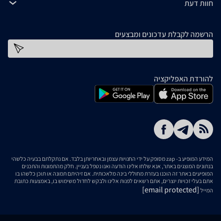
חוות דעת
הרשמה לקבלת עדכונים ומבצעים
כתובת דוא''ל
להורדת האפליקציה
המידע המופיע ב- zap מסופק על ידי החנויות עצמן ובאחריותן בלבד. אם נתקלתם בבעיה כלשהי
בנתונים המוצגים באתר, אנא שלחו אלינו הודעה ואנו נטפל בעניין. חלק מהתמונות והתכנים
המופיעים באתר זה הוכנו בעזרת מחוללי בינה מלאכותית. אם זיהיתם תמונה או תוכן כלשהו בו
אתם בעלי זכויות יוצרים, אתם רשאים לפנות אלינו ולבקש לחדול משימוש בו, באמצעות כתובת
[email protected]
המייל