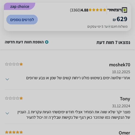
zap choice
)
3360
(
4.88
629
₪
לפרטים נוספים
משלוח חינם
עד 5 ימי עסקים
נמצאו 7 חוות דעת
הוספת חוות דעת חדשה
moshek70
10.12.2025
אחרי שלושה ימים בשימוש פולט ריחות קשים של שמן או צבע שרופים
Tony
31.12.2024
מוצר יקר שלא שווה את המחיר אצלי חודש ימיםשתי העיות עקריות 1. העניין
של הנקישות כמו שהזכר כאן רצף של נקישות שבליךה זה יכול להעיר
אותכם2. יש טווח של עוצמת חימום מ 1 ועד 6 , אני לא יכול לשים יותר מ-3
כי אז ישתלת על החדר ריח של שמן שרוף עכשיו בשביל שיתקנו לי אני צריך
Omer
לסחוב את הוצר לנקודת שירות ולהישאר בלי הרדיאוטר בימים הקרים של