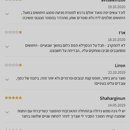
19.10.2020
לוכד עשים יפה מאוד אולם נרכש למטרת מניעת מפגע היתושים בפועל ,
היתושים חולפים לידו ולא סופרים אותו, מתהדר במספר מנגנוני משיכה:
נורה עוצמתית ,פליטת CO2 , מיכל מים היקפי למשיכת הנקבות פיתיון ריח
למשיכה וכלום חבל על הכסף לוכד חשמלי פשוט עושה יותר עבודה
ארז
ממכשיר זה פשוט מאכזב
18.10.2020
לא להתקרב - חבל על הכסףלא תפס כלום במשך שבועיים - היתושים
מסתובבים סביבו וצוחקים עליו...הבדיחה על חשבוננו.
Liron
22.10.2019
מוצר גרוע ביותר, תופס קצת זבובים ופרפרים ולא יותר מזה. ביזבוז של כסף,
עובדים עלינו בעיניים!
Shaharginun
14.05.2019
יש לי גינה ממש גדולה ובהתחלה התאכזבתי מהמוצר כשדיברתי עם החנות
שממנה קניתי המוכר הסביר לי שצריך לפזר לפחות שניים שלושה בחצר
שלי וכך עשיתי ...במצב אוטומט אחרי כשבוע החלטתי לבקר את המוצר
כמוצלח וברוך ה׳ החצר שלי נקייה מכל החרקים והיתושים. יש עוד כמה