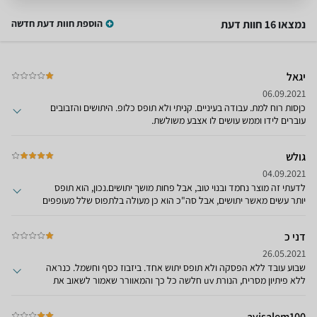
נמצאו 16 חוות דעת
הוספת חוות דעת חדשה
יגאל
06.09.2021
כןסות רוח למת. עבודה בעיניים. קניתי ולא תופס כלופ. היתושים והזבובים
עוברים לידו וממש עושים לו אצבע משולשת.
גולש
04.09.2021
לדעתי זה מוצר נחמד ובנוי טוב, אבל פחות מושך יתושים.נכון, הוא תופס
יותר עשים מאשר יתושים, אבל סה"כ הוא כן מעולה בלתפוס שלל מעופפים
מציקים ורואים את התוצאות במיכל האיסוף.
דני כ
26.05.2021
שבוע עובד ללא הפסקה ולא תופס יתוש אחד. ביזבוז כסף וחשמל. כנראה
ללא פיתיון מסריח, הנורת uv חלשה כל כך והמאוורר שאמור לשאוב את
המעופפים כל חלשים שלא עושים כלום
avisalem100