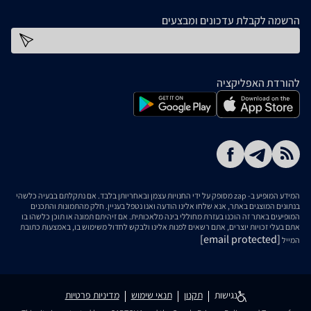
הרשמה לקבלת עדכונים ומבצעים
כתובת דוא''ל
להורדת האפליקציה
המידע המופיע ב- zap מסופק על ידי החנויות עצמן ובאחריותן בלבד. אם נתקלתם בבעיה כלשהי
בנתונים המוצגים באתר, אנא שלחו אלינו הודעה ואנו נטפל בעניין. חלק מהתמונות והתכנים
המופיעים באתר זה הוכנו בעזרת מחוללי בינה מלאכותית. אם זיהיתם תמונה או תוכן כלשהו בו
אתם בעלי זכויות יוצרים, אתם רשאים לפנות אלינו ולבקש לחדול משימוש בו, באמצעות כתובת
[email protected]
המייל
נגישות
תקנון
תנאי שימוש
מדיניות פרטיות