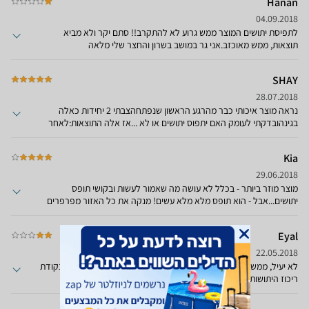
Hanan
מעטים שמסרבים להכנס אבל הופחת בצורה משמעותית.
04.09.2018
לתפיסת יתושים המוצר ממש גרוע לא להתקרב!! סתם יקר ולא מביא
תוצאות, ממש מאוכזב.אני גר במושב בשרון והחצר שלי מלאה
ביתושים(רגילים ואסייאתים) והמכשיר הזה לא מתפקד בכלל.אם אני שם
מנורת יתושים מחשמלת בחוץ היא תופסת פי כמה.
SHAY
28.07.2018
נראה מוצר איכותי כבר מהרגע הראשון שנפתחהצבתי 2 יחידות כאלה
בגינהובדקתי לעומק האם יתפוס יתושים או לא ...אז אלה התוצאות:לאחר
שבוע עבודה - תפס כמויות אדירות של מעופפים .... בגדול נראה שלא תפס
יתושיםאבל כששפחתי את הצייד של אותו שבוע על דף לבן ומיינתי את
Kia
השללמסתבר שתפס כמויות אדירות של יתושים מצורפות תמונות....
29.06.2018
מוצר מוזר ביותר - בכלל לא עושה מה שאמור לעשות ובקושי תופס
יתושים...אבל - הוא תופס מלא מלא עשים! מנקה את כל האזור מפרפרים
ועשים! שזה יתרון אדירליתושים שום דבר לא עוזר, אלא רק להתמרח
באלתוש...
Eyal
22.05.2018
לא יעיל, ממשיך להיעקץ ...מזל שיש סנו די נגד היתושים. מפעיל גם בנקודת
ריכוז היתושות והן צוחקות עלי....