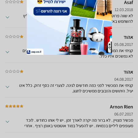
Asaf
12.03.2018
לא שווה פרוטה. היתושים צוחקים עליו. סתם חפץ מיותר ומאכזב. ממליץ
להשתמש באל-תוש במקום. יקר ומיותר
אהוד
05.08.2017
קניתי את המכשיר לפני כמה חודשים. חבל על הכסף. היתושים והזבובים
לא נמשכים אליו כלל.
אהוד
04.08.2017
קניתי את המכשיר לפני כמה חודשים לגינה. לצערי זה כסף זרוק. כלל אינו
יעיל. היתושים והזבובים ממשיכים לחגוג.
Arnon Rien
06.07.2017
מכשיר מצויין . לא ברור מה יקרה לאורך זמן . יש לי אותו כחודש . לוכד
מעופפים ליליים בכמויות . יש להפעיל במוד אוטומטי באופן רציף . אחרי
כמה לילות הסביבה מתנקה והופכת לנעימה