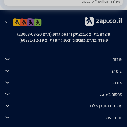
משלוח חינם
עד 7 ימי עסקים
פשרה בת"צ אבנצ'יק נ' זאפ גרופ (ת"צ 23008-08-20)
פשרה בת"צ כהנים נ' זאפ גרופ (ת"צ 60371-12-19)
אודות
שימושי
עזרה
פרסום ב-zap
עולמות התוכן שלנו
חוות דעת