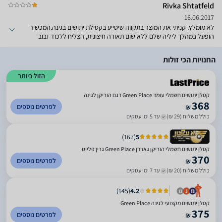
Rivka Shtatfeld
16.06.2017
לא מומלץ. קניתי את המוצר בתקווה שיסייע בקטילת יתושים בגינה.המכשיר
הופעל במהלך ליליה שלם ללא שום תאורה חיצונית, הצליח ללכוד זבוב
אחד ושני נמלים. שום יתוש לא התפתה להכנס למלכודת. המוצר הוחזר
לחנות. נקי כשהיה לאחר לילי עבודה...
החנויות הכי זולות
הזול ביותר
קטלן יתושים חשמלי עומד Green Place דגם הוריקן לגינה
368
לפרטים נוספים
₪
כולל משלוח (29 ₪)
עד 5 ימי עסקים
)
167
(
5
‏קטלן יתושים חשמלי הוריקן גארדן Green Place גרין פלייס
370
לפרטים נוספים
₪
כולל משלוח (20 ₪)
עד 7 ימי עסקים
)
145
(
4.2
‏קטלן יתושים מקצועי לגינה Green Place
375
לפרטים נוספים
₪