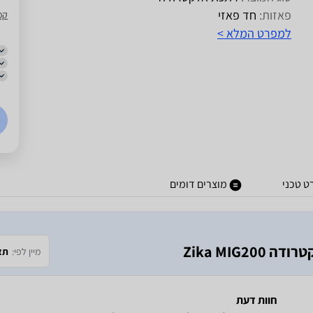
פאזות:
חד פאזי
קמ
למפרט המלא >
ט טכני
מוצרים דומים
Zika MIG
מיין לפי:
תא
חוות דעת