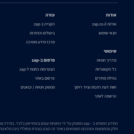
אודות
עזרה
אודות zap.co.il
הקנייה ב-zap
תנאי שימוש
ביטולים והחזרות
מרכז מידע ותמיכה
שימושי
פרסום ב-zap
מדריך חנויות
כל הקטגוריות
הצטרפות כחנות ל-zap
נפילת מחירים
פרסום באתר
חוות דעת רתכות וציוד ריתוך
ממשק חנויות / יבואנים
הרשמה לאתר
המידע המופיע ב - zap מסופק על ידי החנויות עצמן ובאחריותן בלבד. במידה ונתקלת בבעיה כלשהי בנתונים המוצגים באתר, אנא שלח אלינו הודעה ואנו נטפל בעניין.
חלק מהתמונות והתכנים המופיעים באתר זה הוכנו בעזרת מחוללי בינה מלאכותית