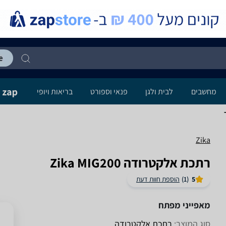
מחשבים
לבית ולגן
פנאי וספורט
בריאות ויופי
Zika
‏רתכת אלקטרודה Zika MIG200
5
(1)
הוספת חוות דעת
מאפייני מפתח
סוג המוצר:
רתכת אלקטרודה