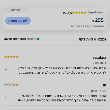
מודעה
)
564
(
5
255
₪
לפרטים נוספים
משלוח חינם
עד 2 ימי עסקים
נמצאו 4 חוות דעת
הוספת חוות דעת חדשה
assaf.pa
19.08.2021
איכות שמע טובה. האוזניות נוחות על הראש.הכבל ארוך ועבה, שזה מצוין
לצרכים שלי (אוזניות אולפן), אבל פחות יתאים למי שרוצה להסתובב עם זה
בחוץ.
יוני
01.09.2020
אכזבה מוחלטת.קניתי אחרי הרבה שנים עם אוזניות קשת פשוטות של
פיליפס בגלל שהייתי צריך בידוד רעשים יותר טוב.קראתי ביקורות, ראיתי
סרטונים, התרשמתי והזמנתי.ואז - אכזבה, איכות סאונד נמוכה עד בינונית,
הצלילים הגבוהים והבינוניים בקושי נשמעים - שטוחים ומאכזבים, לא משנה