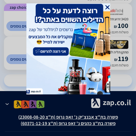
zap choice
)
138
(
5
3420 זרוע תלת מפרקית למסכי LED/LCD שטוח \קעור
100
לפרטים נוספים
₪
משלוח חינם
עד 4 ימי עסקים
)
167
(
5
מתקן תליה למסכים שטוחים וקעורים, תנועה מלאה, 13"- 65" - דגם 3420
119
לפרטים נוספים
₪
משלוח חינם
עד 7 ימי עסקים
להשוואת מחירים ב-7 חנויות נוספות
פשרה בת"צ אבנצ'יק נ' זאפ גרופ (ת"צ 23008-08-20)
פשרה בת"צ כהנים נ' זאפ גרופ (ת"צ 60371-12-19)