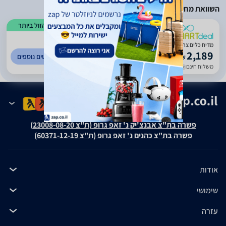
השוואת מחירים
הזול ביותר
)
935
(
4.67
מדיח כלים צר BEKO DSFS4530W
2,189
לפרטים נוספים
₪
משלוח חינם
עד 7 ימי עסקים
פשרה בת"צ אבנצ'יק נ' זאפ גרופ (ת"צ 23008-08-20)
פשרה בת"צ כהנים נ' זאפ גרופ (ת"צ 60371-12-19)
אודות
שימושי
עזרה