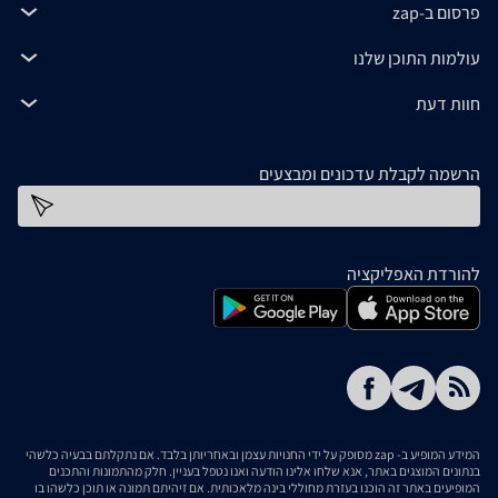
פרסום ב-zap
עולמות התוכן שלנו
חוות דעת
הרשמה לקבלת עדכונים ומבצעים
כתובת דוא''ל
להורדת האפליקציה
המידע המופיע ב- zap מסופק על ידי החנויות עצמן ובאחריותן בלבד. אם נתקלתם בבעיה כלשהי
בנתונים המוצגים באתר, אנא שלחו אלינו הודעה ואנו נטפל בעניין. חלק מהתמונות והתכנים
המופיעים באתר זה הוכנו בעזרת מחוללי בינה מלאכותית. אם זיהיתם תמונה או תוכן כלשהו בו