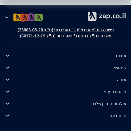
פשרה בת"צ אבנצ'יק נ' זאפ גרופ (ת"צ 23008-08-20)
פשרה בת"צ כהנים נ' זאפ גרופ (ת"צ 60371-12-19)
אודות
שימושי
עזרה
פרסום ב-zap
עולמות התוכן שלנו
חוות דעת