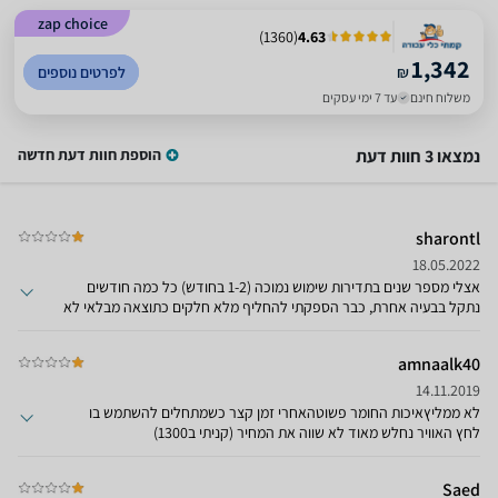
zap choice
)
1360
(
4.63
1,342
₪
לפרטים נוספים
משלוח חינם
עד 7 ימי עסקים
נמצאו 3 חוות דעת
הוספת חוות דעת חדשה
sharontl
18.05.2022
אצלי מספר שנים בתדירות שימוש נמוכה (1-2 בחודש) כל כמה חודשים
נתקל בבעיה אחרת, כבר הספקתי להחליף מלא חלקים כתוצאה מבלאי לא
נזק, עכשיו גם התחילה נזילה מהמנוע עצמו. בקיצור לא מומלץ
amnaalk40
14.11.2019
לא ממליץאיכות החומר פשוטהאחרי זמן קצר כשמתחלים להשתמש בו
לחץ האוויר נחלש מאוד לא שווה את המחיר (קניתי ב1300)
Saed