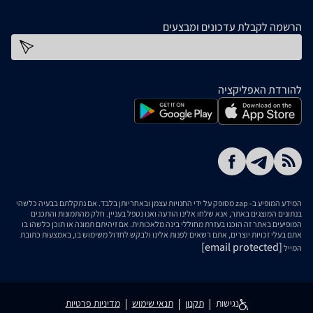
הרשמה לקבלת עדכונים ומבצעים
כתובת דוא''ל
להורדת האפליקציה
המידע המופיע ב- zap מסופק על ידי החנויות עצמן ובאחריותן בלבד. אם נתקלתם בבעיה כלשהי
בנתונים המוצגים באתר, אנא שלחו אלינו הודעה ואנו נטפל בעניין. חלק מהתמונות והתכנים
המופיעים באתר זה הוכנו בעזרת מחוללי בינה מלאכותית. אם זיהיתם תמונה או תוכן כלשהו בו
אתם בעלי זכויות יוצרים, אתם רשאים לפנות אלינו ולבקש לחדול משימוש בו, באמצעות כתובת
[email protected]
המייל
נגישות
תקנון
תנאי שימוש
מדיניות פרטיות