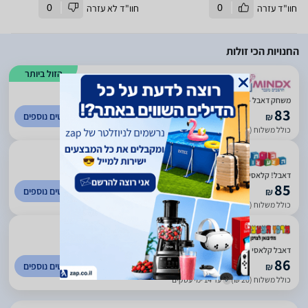
חוו"ד עזרה
0
חוו"ד לא עזרה
0
החנויות הכי זולות
הזול ביותר
)
107
(
5
משחק דאבל - DOBBLE פוקסמיינד
83
לפרטים נוספים
₪
כולל משלוח (16 ₪)
עד 4 ימי עסקים
)
878
(
5
דאבל! קלאסי
85
לפרטים נוספים
₪
כולל משלוח (15 ₪)
עד 3 ימי עסקים
)
22
(
0
דאבל קלאסי Foxmind | משחק 1 המכיל 5 משחקים שונים!
86
לפרטים נוספים
₪
כולל משלוח (20 ₪)
עד 14 ימי עסקים