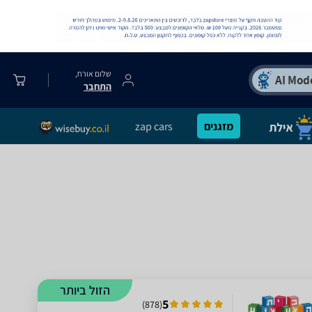
שלום אורח,
התחבר
מזגנים
zap cars
הזול ביותר
5
)
878
(