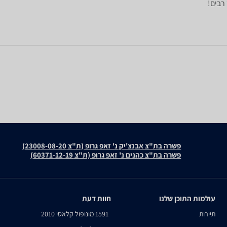
 רבים!
פשרה בת"צ אבנצ'יק נ' זאפ גרופ (ת"צ 23008-08-20)
פשרה בת"צ כהנים נ' זאפ גרופ (ת"צ 60371-12-19)
עולמות התוכן שלנו
חוות דעת
תיירות
1591 מונופול קלאסי 2010