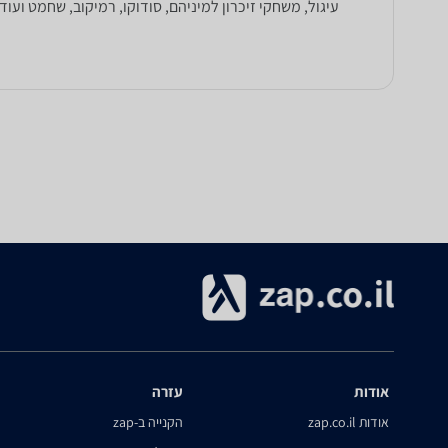
עיגול, משחקי זיכרון למיניהם, סודוקו, רמיקוב, שחמט ועוד
אודות
עזרה
אודות zap.co.il
הקנייה ב-zap