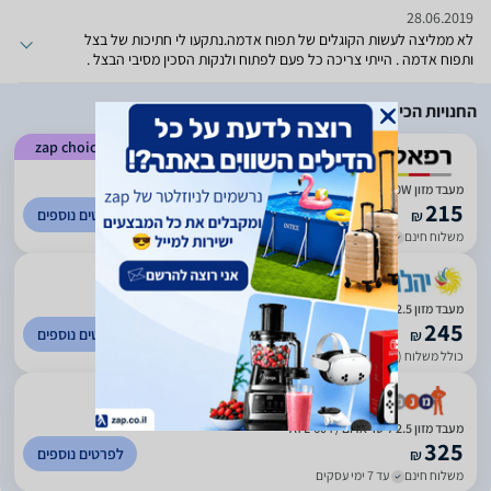
28.06.2019
לא ממליצה לעשות הקוגלים של תפוח אדמה.נתקעו לי חתיכות של בצל
ותפוח אדמה . הייתי צריכה כל פעם לפתוח ולנקות הסכין מסיבי הבצל .
מאד מאוכזבת .
החנויות הכי זולות
zap choice
)
1957
(
4.89
מעבד מזון Gold Line ATL-604 700W
215
לפרטים נוספים
₪
משלוח חינם
עד 7 ימי עסקים
)
45
(
1
מעבד מזון 2.5 ליטר אדום / ATL-604
245
לפרטים נוספים
₪
כולל משלוח (25 ₪)
עד 7 ימי עסקים
)
145
(
4.2
מעבד מזון 2.5 ליטר אדום / ATL-604
325
לפרטים נוספים
₪
משלוח חינם
עד 7 ימי עסקים