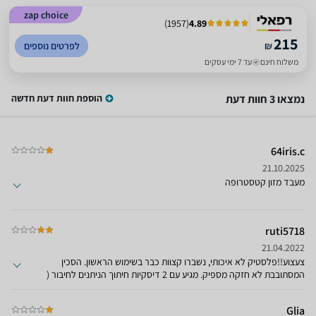
zap choice
)
1957
(
4.89
215
₪
לפרטים נוספים
משלוח חינם
עד 7 ימי עסקים
נמצאו 3 חוות דעת
הוספת חוות דעת חדשה
64iris.c
21.10.2025
מעבד מזון קטסטרופה
ruti5718
21.04.2022
צעצוע!!פלסטיק לא איכותי, נשברו קצוות כבר בשימוש הראשון. הסכין
המסתובבת לא חזקה מספיק. מגיע עם 2 דיסקיות חיתוך הניתנים לחיבור (
פרוסות ורצועות דקיקות) , אך יש שוליים רחבים בצדדים דרכם המזון בורח
פנימה. לא מרוצים מהקניה.
Glia