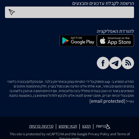
הרשמה לקבלת עדכונים ומבצעים
כתובת דוא''ל
להורדת האפליקציה
המידע המופיע ב- zap מסופק על ידי החנויות עצמן ובאחריותן בלבד. אם נתקלתם בבעיה כלשהי
בנתונים המוצגים באתר, אנא שלחו אלינו הודעה ואנו נטפל בעניין. חלק מהתמונות והתכנים
המופיעים באתר זה הוכנו בעזרת מחוללי בינה מלאכותית. אם זיהיתם תמונה או תוכן כלשהו בו
אתם בעלי זכויות יוצרים, אתם רשאים לפנות אלינו ולבקש לחדול משימוש בו, באמצעות כתובת
[email protected]
המייל
נגישות
תקנון
תנאי שימוש
מדיניות פרטיות
This site is protected by reCAPTCHA and the Google
Privacy Policy
and
Terms of
Service
apply