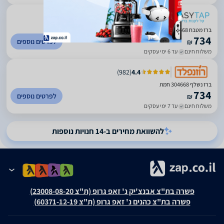
)
164
(
4.96
ברז מטבח 304668 נשלף PULL DOWN פיה מסתובבת כרום חמת
734
לפרטים נוספים
₪
משלוח חינם
עד 6 ימי עסקים
)
982
(
4.4
ברז נשלף 304668 חמת
734
לפרטים נוספים
₪
משלוח חינם
עד 7 ימי עסקים
להשוואת מחירים ב-14 חנויות נוספות
פשרה בת"צ אבנצ'יק נ' זאפ גרופ (ת"צ 23008-08-20)
פשרה בת"צ כהנים נ' זאפ גרופ (ת"צ 60371-12-19)