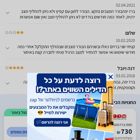
02.04.2021
ברז יפהבורר המצבים נתקע .הבורר לחצן עם קפיץ ולא ניתן להחליף מצב
ידנית, לאחר כמה חודשים בודדים לא ניתן להחליף מצב ואין שום אפשרות
לסדר.זרימת מים חלשה מאודלא ממליץ
שלום
10.02.2020
קניתי שני ברזים כאלו ובשניהם הבורר מצבים שבמזלף התקלקל אחרי כמה
חודשי שימוש ואי אפשר להחזיר למצב הרגיל פניתי לחברה קצת באיחור
ואמרו לי שנותנים אחריות על המזלף רק לשנה
דנה ויובל
03.02.2018
ברז יפה, גבוה ומאפשר שטיפת סירים ותבניות בקלות.פיה נשלפת קטנה
וקומפקטית.זרם רגיל מעט חלש
החנויות הכי זולות
הזול ביותר
)
199
(
4.43
חמת ברז מטבח PVD נשלף Pull Down דגם 304668 כרום
730
לפרטים נוספים
₪
משלוח חינם
עד 6 ימי עסקים