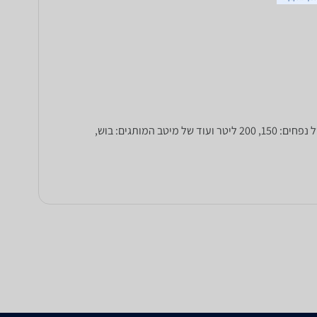
זקוקים למקפיא מגירות? ב-zap השוואת מחירים תוכלו להשוות בין עשרות דגמים של מקפיאים שונים בעלי 4,6 או אף 7 מגירות, במגוון של נפחים: 150, 200 ליטר ועוד של מיטב המותגים: בוש,