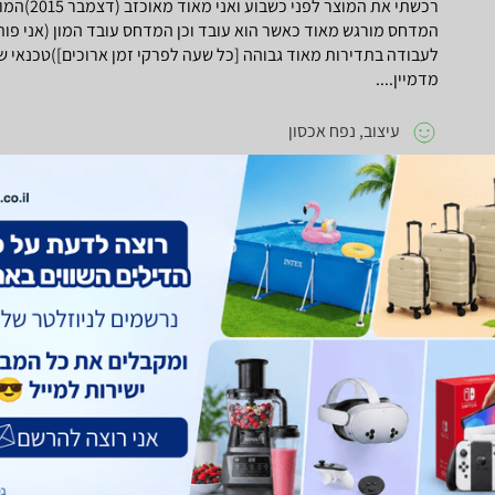
רכשתי את 
המדחס מורגש מאוד כאשר הוא עובד וכן המדחס עובד המון (אני פ
לעבודה בתדירות מאוד גבוהה [כל שעה לפרקי זמן ארוכים])טכנאי שה
מדמיין....
עיצוב, נפח אכסון
מדחס רועש ועובד המון (כ 30 אחוז מהזמן המדחס עובד)
חוו"ד עזרה
5
חוו"ד לא עזרה
1