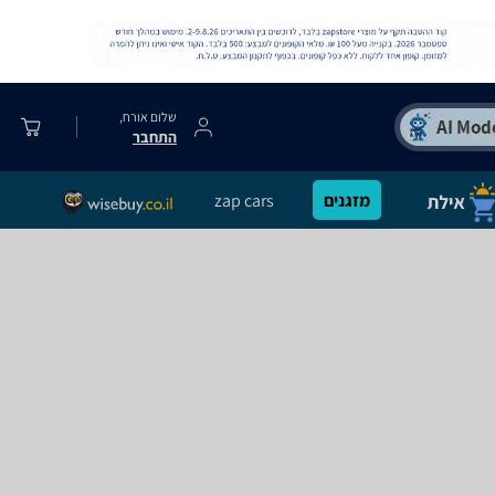
שלום אורח,
התחבר
מזגנים
zap cars