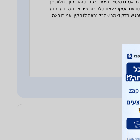
המוצר לפני כשבוע ואני מאוד מאוכזב (דצמבר 2015)המוצר אמנם מעוצב היטב ומגירות האיכסון גדולות אך
ותח את המקפיא אחת לכמה ימים אך המדחס נכנס
גיע בדק ואמר שהכל נראה לו תקין ואני כנראה