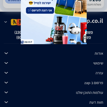
₪
משלוח חינם
עד 7 ימי עסקים
פשרה בת"צ אבנצ'יק נ' זאפ גרופ (ת"צ 23008-08-20)
פשרה בת"צ כהנים נ' זאפ גרופ (ת"צ 60371-12-19)
אודות
שימושי
עזרה
פרסום ב-zap
עולמות התוכן שלנו
חוות דעת