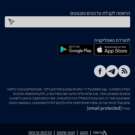
הרשמה לקבלת עדכונים ומבצעים
כתובת דוא''ל
להורדת האפליקציה
המידע המופיע ב- zap מסופק על ידי החנויות עצמן ובאחריותן בלבד. אם נתקלתם בבעיה כלשהי
בנתונים המוצגים באתר, אנא שלחו אלינו הודעה ואנו נטפל בעניין. חלק מהתמונות והתכנים
המופיעים באתר זה הוכנו בעזרת מחוללי בינה מלאכותית. אם זיהיתם תמונה או תוכן כלשהו בו
אתם בעלי זכויות יוצרים, אתם רשאים לפנות אלינו ולבקש לחדול משימוש בו, באמצעות כתובת
[email protected]
המייל
נגישות
תקנון
תנאי שימוש
מדיניות פרטיות