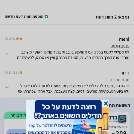
נמצאו 2 חוות דעת
הוספת חוות דעת חדשה
meni
30.04.2015
לא ממליץ לקנות בכלל, אני משתמש בו בבזק בתור מודם וראוטר משולב,
ואחרי שנה בערך התחילו הבעיות, המודם מתנתק ואין אינטרנט, לפעמים זה
מסתדר אחרי דקה, לפעמים צריך לנתק ולחבר את הכבל חשמל מחדש,
החליפו לי מכשיר במסגרת האחריות ולאכזבתי גם הראוטר החדש סבל
דרור
מאותה בעיה, ניתוקים ונפילות חוזרות ונשנות, נציג של בזק בא במיוחד
לבדיקה ואמר שהתשתית מצוינת והבעיה בראוטר, מסקנה לא להתקרב
03.10.2010
לדגם הזה!ועוד לא התחלתי לדבר על הרשת האלחוטית..
נראה טוב, מעבר לזה כלום.לא ממליץ לקנות..upnp לא עבד לא באימיול
ולא ביוטורנט.פתיחת פורטים ידניים, קצת מעצבנת, אבל אחרי שפתחתי את
הפורטים, האימיול התחבר פעם אחת עם פורטים פתוחים, ותוך כדי בדיקה
ונסיונות של התנתקות מהשרת אליו אני מחובר והתחברות אליו שוב, לא
השוואת מחירים
הצלחתי להתחבר עם פורטים פתוחים, כלומר ה port fw לא תפקד כמו
שצריך.
הזול ביותר
)
376
(
5
נתב Edimax MODEM ADSL2 +‎ AR-7284WNA
208
לפרטים נוספים