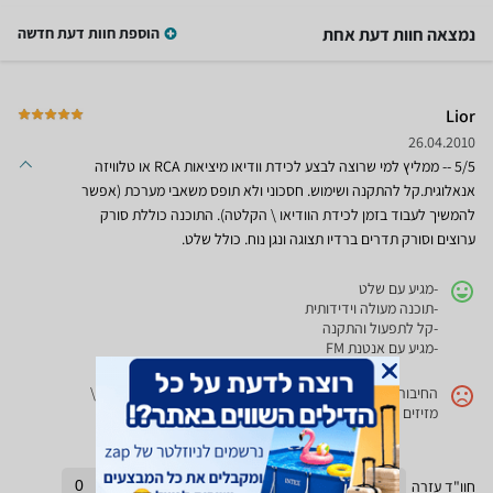
נמצאה חוות דעת אחת
הוספת חוות דעת חדשה
Lior
26.04.2010
5/5 -- ממליץ למי שרוצה לבצע לכידת וודיאו מיציאות RCA או טלוויזה
אנאלוגית.קל להתקנה ושימוש. חסכוני ולא תופס משאבי מערכת (אפשר
להמשיך לעבוד בזמן לכידת הוודיאו \ הקלטה). התוכנה כוללת סורק
ערוצים וסורק תדרים ברדיו תצוגה ונגן נוח. כולל שלט.
-מגיע עם שלט
-תוכנה מעולה וידידותית
-קל לתפעול והתקנה
-מגיע עם אנטנת FM
החיבור של יציאת הRCA קצת רופף וצריך להיזהר כשמחברים \
מזיזים את הכבלים
חוו"ד עזרה
0
חוו"ד לא עזרה
0