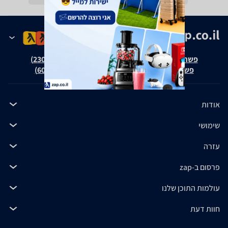
פשרה בת"צ אבנצ'יק נ' זאפ גרופ (ת"צ 23008-08-20)
פשרה בת"צ כהנים נ' זאפ גרופ (ת"צ 60371-12-19)
אודות
שימושי
עזרה
פרסום ב-zap
עולמות התוכן שלנו
חוות דעת