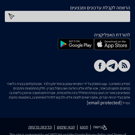
הרשמה לקבלת עדכונים ומבצעים
כתובת דוא''ל
להורדת האפליקציה
המידע המופיע ב- zap מסופק על ידי החנויות עצמן ובאחריותן בלבד. אם נתקלתם בבעיה כלשהי
בנתונים המוצגים באתר, אנא שלחו אלינו הודעה ואנו נטפל בעניין. חלק מהתמונות והתכנים
המופיעים באתר זה הוכנו בעזרת מחוללי בינה מלאכותית. אם זיהיתם תמונה או תוכן כלשהו בו
אתם בעלי זכויות יוצרים, אתם רשאים לפנות אלינו ולבקש לחדול משימוש בו, באמצעות כתובת
[email protected]
המייל
נגישות
תקנון
תנאי שימוש
מדיניות פרטיות
This site is protected by reCAPTCHA and the Google
Privacy Policy
and
Terms of