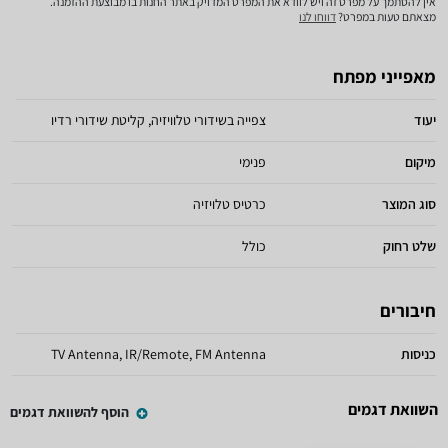
אין להסתמך על מפרט זה ויש לוודא את המפרט המדויק באתר החנות בו מבוצעת ההזמנה.
מצאתם טעות במפרט?
דווחו לנו
מאפייני מפתח
יעוד
צפייה בשידורי טלוויזיה, קליטת שידורי רדיו
מיקום
פנימי
סוג המוצר
כרטיס טלויזיה
שלט רחוק
כולל
חיבורים
כניסות
TV Antenna, IR/Remote, FM Antenna
השוואת דגמים
הוסף להשוואת דגמים