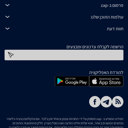
פרסום ב-zap
עולמות התוכן שלנו
חוות דעת
הרשמה לקבלת עדכונים ומבצעים
כתובת דוא''ל
להורדת האפליקציה
המידע המופיע ב- zap מסופק על ידי החנויות עצמן ובאחריותן בלבד. אם נתקלתם בבעיה כלשהי
בנתונים המוצגים באתר, אנא שלחו אלינו הודעה ואנו נטפל בעניין. חלק מהתמונות והתכנים
המופיעים באתר זה הוכנו בעזרת מחוללי בינה מלאכותית. אם זיהיתם תמונה או תוכן כלשהו בו