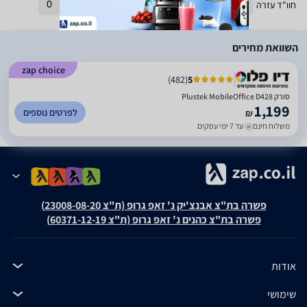
חוו"ד עזרה
1
חוו"ד לא עזרה
0
השוואת מחירים
zap choice
)
482
(
5
סורק Plustek MobileOffice D428
1,199
לפרטים נוספים
₪
משלוח חינם
עד 7 ימי עסקים
פשרה בת"צ אבנצ'יק נ' זאפ גרופ (ת"צ 23008-08-20)
פשרה בת"צ כהנים נ' זאפ גרופ (ת"צ 60371-12-19)
אודות
שימושי