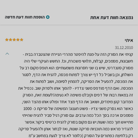
נמצאה חוות דעת אחת
הוספת חוות דעת חדשה
איתי
31.12.2010
קניתי את הסורק הזה על-מנת להיפטר מהררי הניירת שהצטברה בבית -
חשבונות, מסמכים, קבלות, תלושי משכורת, וכו'. החשש העיקרי שלי היה
מסורק סטנדרטי, שיש בו שני חסרונות משמעותיים: הוא תופס מקום רב על
השולחן, וכן בשביל כל דף יש צורך לפתוח מכסה, להניח את הדף, לסגור
את המכסה, להפעיל את הסריקה, להמתין לסיומה, ושוב לפתוח את
המכסה. ואם הדף מודפס משני צדדיו - להפוך אותו ולסרוק שוב. נכפיל את
זה במאות רבות של דפים וקיבלנו משימה לא נעימה!לעומת זאת, הסורק
המדובר קטן מימדים, ושואב את הדף מצד אחד ופולט אותו מהצד השני,
כאשר הוא נסרק משני צדיו - פשוט תענוג! המשימה של סריקת כ- 1000
מסמכים ארכה בסך הכל כמה ערבים. עם סורק רגיל סביר להניח שהייתי
מתייאש תוך כמה שעות.יש גם מקום בסורק להניח כרטיסי ביקור.אפשר
להגדיר מראש כמה תוכניות סריקה שונות, ואז לבחור אותן ולהפעיל סריקה
רק בלחיצת כפתורים על הסורק (כלומר לא צריך לגעת במחשב ע"מ