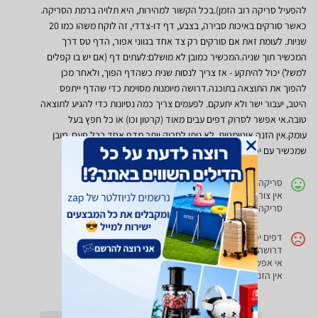
להפעיל סריקה רוב הזמן).בכל הקשור למהירות, היא תלויה ברמת הסריקה.
כאשר סורקים באיכות סבירה, בצבע, דף דו-צדדי, זה לוקח משהו כמו 20
שניות. לעומת זאת אם סורקים רק צד אחד בגווני אפור, הדף טס דרך
המכשיר תוך שניה.המכשיר כמובן לא מושלם:לעתים דף (אם יש בו קפלים
למשל) יכול להיתקע - אז צריך לנסות שנית כשהדף הפוך, ולאחר מכן
להפוך את התוצאה בתוכנה.דרושה מיומנות מסוימת כדי שהדף ייתפס
היטב, יעבור ישר ולא יתעקם. לפעמים צריך כמה נסיונות כדי להגיע לתוצאה
טובה.אי אפשר לסרוק דפים עבים מאוד (קרטון וכו) או כל חפץ בעל
עומק.אין הזנה אוטומטית, לא ניתן לסרוק יותר מדף אחד בכל פעם. מובן
שמכשיר עם יכולת כזו היה הרבה יותר יקר וגדול.
סריקה של שני צדי הדף בו-זמנית.
אין צורך לפתוח מכסה ולהניח מסמך על זכוכית.
סריקה איכותית ומהירה.
דפים יכולים להיתקע.
דרושה מיומנות להפעלה.
אי אפשר לסרוק דפים עבים.
אין הזנה אוטומטית.