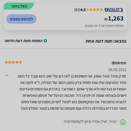
הזול ביותר
)
83
(
4.5
1,263
₪
לפרטים נוספים
משלוח חינם
עד 3 ימי עסקים
נמצאה חוות דעת אחת
הוספת חוות דעת חדשה
dmiron
06.05.2021
סורק מהיר מאד ואמין. אני משתמש בו לארכיון של ישוב והוא עובד כל היום.
אחד היתרונות שלו שהו יחסית עדין במובן הטוב של המילה, ז"א לוקח את
העמודים בעדינות ולא טורף אותם. כשמדובר בארכיון עם מסמכים עדינים
וישנים ובצורות שונות זה יתרון גדול. תוכנות הניהול של אפסון מאפשרות
להוציא מהמכשיר את המקסימום כמו למשל לסרוק מסמכים שמודפסים
משני הצדדים במהירות גדולה ועם תוצאות מרשימות.בקיצור מומלץ מאד
מהיר, יעיל, עמיד וניתן לקסטומיזציה