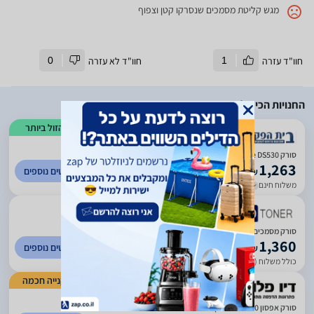
מגש קליטת מסמכים שנסרקו קטן וצפוף
חוו"ד עזרה
1
חוו"ד לא עזרה
0
החנויות הכי זולות
הזול ביותר
)
83
(
4.5
סורק Epson WorkForce DS530 אפסון מקצועי
1,263
לפרטים נוספים
₪
משלוח חינם
עד 3 ימי עסקים
)
19
(
5
סורק מסמכים עם מזין נייר EPSON Ds-530
1,360
לפרטים נוספים
₪
כולל משלוח (45 ₪)
עד 5 ימי עסקים
קנייה חכמה
)
482
(
5
סורק אפסון Epson DS-530