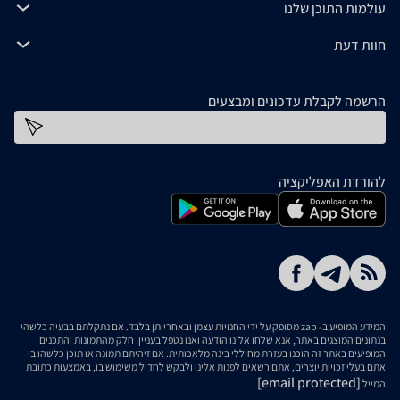
עולמות התוכן שלנו
חוות דעת
הרשמה לקבלת עדכונים ומבצעים
כתובת דוא''ל
להורדת האפליקציה
המידע המופיע ב- zap מסופק על ידי החנויות עצמן ובאחריותן בלבד. אם נתקלתם בבעיה כלשהי
בנתונים המוצגים באתר, אנא שלחו אלינו הודעה ואנו נטפל בעניין. חלק מהתמונות והתכנים
המופיעים באתר זה הוכנו בעזרת מחוללי בינה מלאכותית. אם זיהיתם תמונה או תוכן כלשהו בו
אתם בעלי זכויות יוצרים, אתם רשאים לפנות אלינו ולבקש לחדול משימוש בו, באמצעות כתובת
[email protected]
המייל