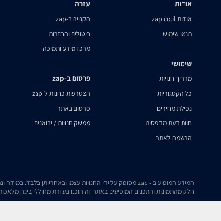
אודות
עזרה
אודות zap.co.il
הקנייה ב-zap
תנאי שימוש
ביטולים והחזרות
מרכז מידע ותמיכה
שימושי
פרסום ב-zap
מדריך חנויות
כל הקטגוריות
הצטרפות כחנות ל-zap
נפילת מחירים
פרסום באתר
חוות דעת מדפסות
ממשק חנויות / יבואנים
הרשמה לאתר
המידע המופיע ב - zap מסופק על ידי החנויות עצמן ובאחריותן בלבד. במידה ונתקלת בבעיה כלשהי בנתונים המוצגים באתר, אנא שלח אלינו הודעה ואנו נטפל בעניין.
חלק מהתמונות והתכנים המופיעים באתר זה הוכנו בעזרת מחוללי בינה מלאכותית
נגישות
תנאי שימוש
מדיניות פרטיות