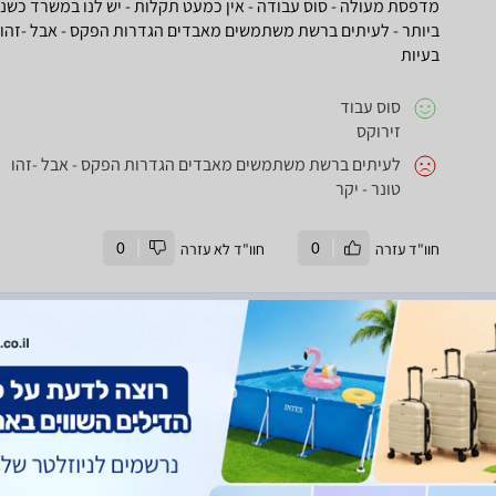
מדפסת מעולה - סוס עבודה - אין כמעט תקלות - יש לנו במשרד כשנת
ביותר - לעיתים ברשת משתמשים מאבדים הגדרות הפקס - אבל -זהוטונר
בעיות
סוס עבוד
זירוקס
לעיתים ברשת משתמשים מאבדים הגדרות הפקס - אבל -זהו
טונר - יקר
חוו"ד עזרה
0
חוו"ד לא עזרה
0
חוות דעת
מוצר- xerox phaser 3300מדפסת לא מומלצת כלל,קנ
הדפים נתקעו בלי סוף וזאת למרות כמות הפעמים שהגיע טכנאיזה פ
שנה
אין יתרונות