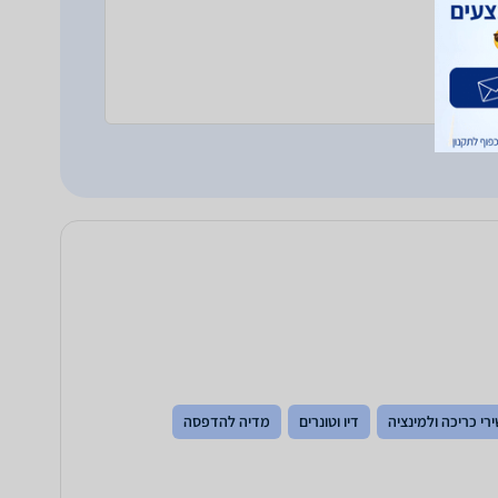
רי כריכה ולמינציה
דיו וטונרים
מדיה להדפסה