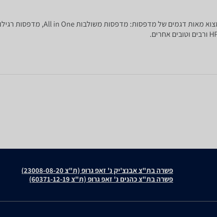
מחפשים מדפסת חדשה? ב-zap השוואת מחירי
פשרה בת"צ אבנצ'יק נ' זאפ גרופ (ת"צ 23008-08-20)
פשרה בת"צ כהנים נ' זאפ גרופ (ת"צ 60371-12-19)