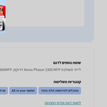
שמות נוספים לדגם
‏לייזר ‏משולבת Xerox Phaser 3300 MFP זירוקס, Phaser 3300MFP זירוקס , זירוקס Phaser 3300MFP
קטגוריות משלימות
מתכלים למדפסות תלת מימד
מחשבי All in one
שרתי
לחוות דעת ופרטי החנויות