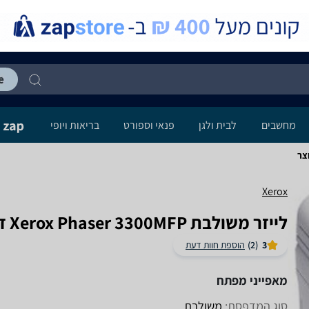
מחשבים
לבית ולגן
פנאי וספורט
בריאות ויופי
Xerox
‏לייזר ‏משולבת Xerox Phaser 3300MFP זירוקס
3
(2)
הוספת חוות דעת
מאפייני מפתח
סוג המדפסת:
משולבת