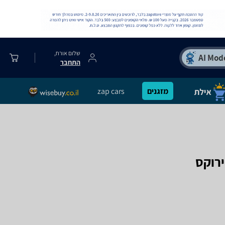
שלום אורח,
התחבר
מזגנים
zap cars