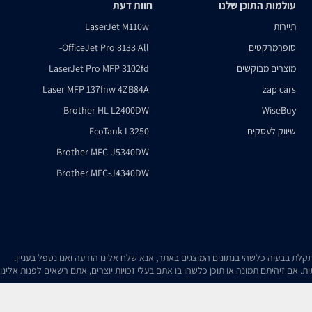
עולמות התוכן שלנו
חוות דעת
תיירות
LaserJet M110w
סופרמרקטים
OfficeJet Pro 8133 All-
מוצרים מבוקשים
LaserJet Pro MFP 3102fd
Laser MFP 137fnw 4ZB84A
zap cars
Brother HL-L2400DW
WiseBuy
שיווק לעסקים
EcoTank L3250
Brother MFC-J5340DW
Brother MFC-J4340DW
. אם זיהיתם תמונה או תוכן כלשהו בו אתם בעלי זכויות יוצרים, אתם רשאים לפנות אלינ
gle
Privacy Policy
and
Terms of Service
apply