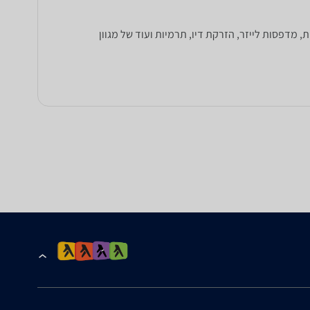
ם תוכלו למצוא מאות דגמים של מדפסות: מדפסות משולבות All in One, מדפסות רגילות, מדפסות לייזר, הזרקת דיו, תרמיות ועוד של מגוון