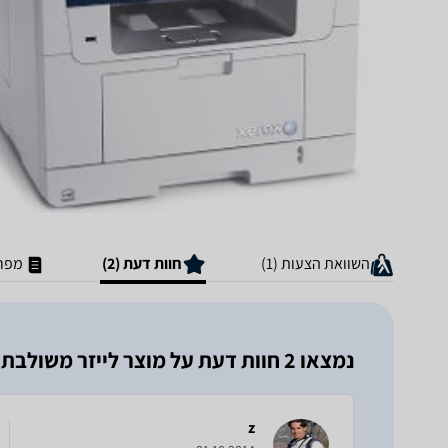
השוואת הצעות (1)
חוות דעת (2)
מפרט
נמצאו 2 חוות דעת על מוצר ‏לייזר ‏משולבת Xerox Phaser 3300MFP זירוקס
z