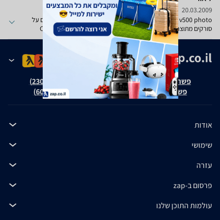
20.03.2009
epson v500 photo סורק מצויין-רכשתי אותו השבוע,אני ממליץ בחום על
סורקים מתוצרת אפסון-כי הם מובילים בתחום זה.במדפסות-CANNON
.לחצנים נוחים-ייתרונות במסמכים-המרה של מסמכים רבים לקובץ PDF
אחד.OCR עריכה בעברית לWORD
פשרה בת"צ אבנצ'יק נ' זאפ גרופ (ת"צ 23008-08-20)
פשרה בת"צ כהנים נ' זאפ גרופ (ת"צ 60371-12-19)
אודות
שימושי
עזרה
פרסום ב-zap
עולמות התוכן שלנו