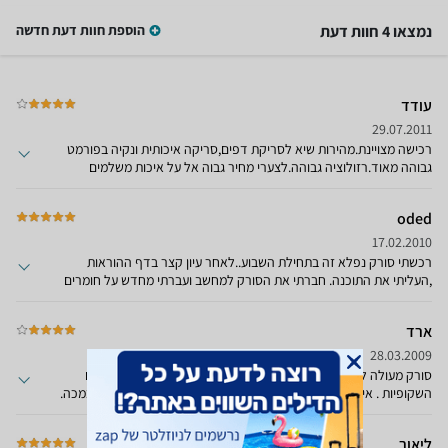
נמצאו 4 חוות דעת
הוספת חוות דעת חדשה
עודד
29.07.2011
רכישה מצויינת.מהירות שיא לסריקת דפים,סריקה איכותית ונקיה בפורמט
גבוהה מאוד.רזולוציה גבוהה.לצערי מחיר גבוה אל על איכות משלמים
oded
17.02.2010
רכשתי סורק נפלא זה בתחילת השבוע..לאחר עיון קצר בדף ההוראות
,העליתי את התוכנה. חברתי את הסורק למחשב ועברתי מחדש על חומרים
שקופיות נגטיבים בשחור לבן פורמטים של 35 ממ"ו6*6ס"מ ופורמטים
אחרים המוכרים לי משנים לאחר שסרקתי אותם בעבר.מיד הבנתי שהסורק
ארד
מעולה ובמידה הרבה יותר טובה מסורקים אחרים שהיו לי בחלקם מקצועים
ואשר עלו הרבה יותרמזה.הגדלתי תמונות שסרקתי לפורמט הדפסה של A-
28.03.2009
3 והתקבלו תמונת מעולות ומיד וללא כל צורך לעבור לפוטושופ.יכולת
סורק מעולה לתמונות , שקופיות ונגטיב - איכות בלתי מתפשרת בתחום
שחזור צבע וגווני אפור מצויינת .יכולת ניקוי שריטות, אבק,ושיחזור צבע
השקופיות . איכות תמונה מעולה - עד 1200 DPI ואף יותר4 שקופיות במכה.
נפלאות
עובד טוב פי שניים מהדגם הפשוט יותר V350
ליאור