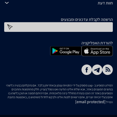
חוות דעת
הרשמה לקבלת עדכונים ומבצעים
כתובת דוא''ל
להורדת האפליקציה
המידע המופיע ב- zap מסופק על ידי החנויות עצמן ובאחריותן בלבד. אם נתקלתם בבעיה כלשהי
בנתונים המוצגים באתר, אנא שלחו אלינו הודעה ואנו נטפל בעניין. חלק מהתמונות והתכנים
המופיעים באתר זה הוכנו בעזרת מחוללי בינה מלאכותית. אם זיהיתם תמונה או תוכן כלשהו בו
אתם בעלי זכויות יוצרים, אתם רשאים לפנות אלינו ולבקש לחדול משימוש בו, באמצעות כתובת
[email protected]
המייל