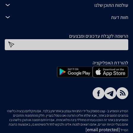
עולמות התוכן שלנו
חוות דעת
הרשמה לקבלת עדכונים ומבצעים
כתובת דוא''ל
להורדת האפליקציה
המידע המופיע ב- zap מסופק על ידי החנויות עצמן ובאחריותן בלבד. אם נתקלתם בבעיה כלשהי
בנתונים המוצגים באתר, אנא שלחו אלינו הודעה ואנו נטפל בעניין. חלק מהתמונות והתכנים
המופיעים באתר זה הוכנו בעזרת מחוללי בינה מלאכותית. אם זיהיתם תמונה או תוכן כלשהו בו
אתם בעלי זכויות יוצרים, אתם רשאים לפנות אלינו ולבקש לחדול משימוש בו, באמצעות כתובת
[email protected]
המייל