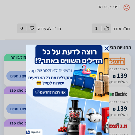
זניח: אין טיימר
חוו"ד עזרה
1
חוו"ד לא עזרה
0
החנויות הכי זולות
הזול ביותר
)
982
(
4.4
מאוורר רצפה Electro Hanan EL106B
139
לפרטים נוספים
₪
משלוח חינם
עד 7 ימי עסקים
zap choice
)
145
(
4.83
מאוורר רצפה Electro Hanan EL106B יבואן רשמי!
139
לפרטים נוספים
₪
משלוח חינם
עד 7 ימי עסקים
zap choice
)
52
(
4.56
מאוורר רוטורי "12 – דגם EL-106B