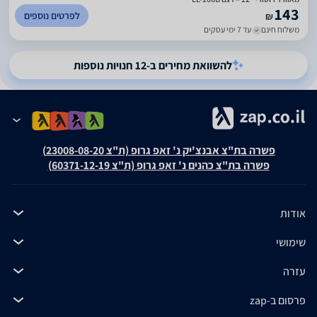
143
לפרטים נוספים
₪
משלוח חינם
עד 7 ימי עסקים
להשוואת מחירים ב-12 חנויות נוספות
פשרה בת"צ אבנצ'יק נ' זאפ גרופ (ת"צ 23008-08-20)
פשרה בת"צ כהנים נ' זאפ גרופ (ת"צ 60371-12-19)
אודות
שימושי
עזרה
פרסום ב-zap