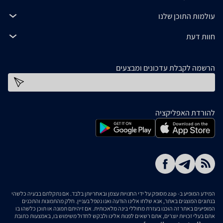
עולמות התוכן שלנו
חוות דעת
הרשמה לקבלת עדכונים ומבצעים
כתובת דוא''ל
להורדת האפליקציה
המידע המופיע ב- zap מסופק על ידי החנויות עצמן ובאחריותן בלבד. אם נתקלתם בבעיה כלשהי
בנתונים המוצגים באתר, אנא שלחו אלינו הודעה ואנו נטפל בעניין. חלק מהתמונות והתכנים
המופיעים באתר זה הוכנו בעזרת מחוללי בינה מלאכותית. אם זיהיתם תמונה או תוכן כלשהו בו
אתם בעלי זכויות יוצרים, אתם רשאים לפנות אלינו ולבקש לחדול משימוש בו, באמצעות כתובת