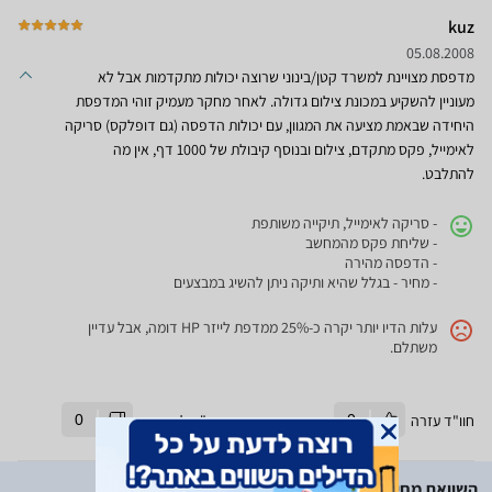
kuz
05.08.2008
מדפסת מצויינת למשרד קטן/בינוני שרוצה יכולות מתקדמות אבל לא
מעוניין להשקיע במכונת צילום גדולה. לאחר מחקר מעמיק זוהי המדפסת
היחידה שבאמת מציעה את המגוון, עם יכולות הדפסה (גם דופלקס) סריקה
לאימייל, פקס מתקדם, צילום ובנוסף קיבולת של 1000 דף, אין מה
להתלבט.
- סריקה לאימייל, תיקייה משותפת
- שליחת פקס מהמחשב
- הדפסה מהירה
- מחיר - בגלל שהיא ותיקה ניתן להשיג במבצעים
עלות הדיו יותר יקרה כ-25% ממדפת לייזר HP דומה, אבל עדיין
משתלם.
חוו"ד עזרה
0
חוו"ד לא עזרה
0
השוואת מחירים