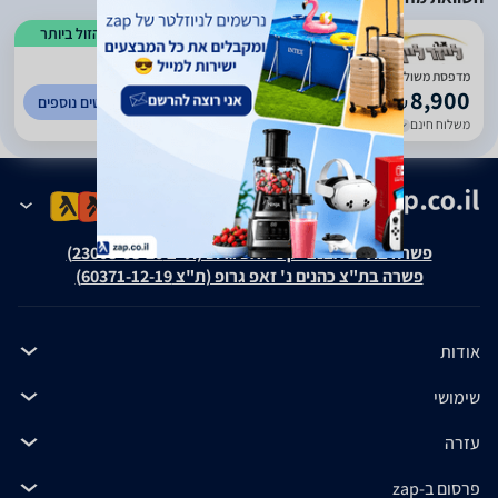
הזול ביותר
)
1559
(
4.96
מדפסת משולבת HP LASER JET 3035X
8,900
לפרטים נוספים
₪
משלוח חינם
עד 3 ימי עסקים
פשרה בת"צ אבנצ'יק נ' זאפ גרופ (ת"צ 23008-08-20)
פשרה בת"צ כהנים נ' זאפ גרופ (ת"צ 60371-12-19)
אודות
שימושי
עזרה
פרסום ב-zap