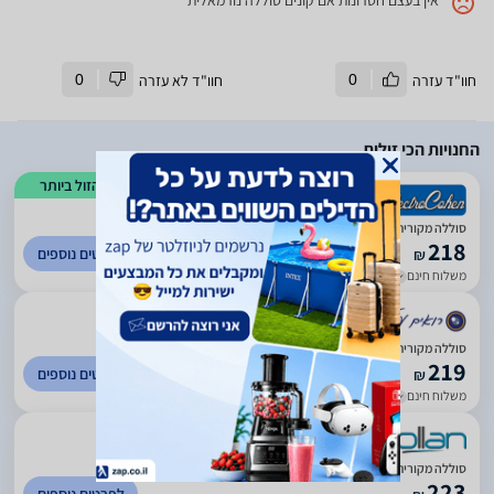
אין בעצם חסרונות אם קונים סוללה נורמאלית
חוו"ד עזרה
0
חוו"ד לא עזרה
0
החנויות הכי זולות
הזול ביותר
)
435
(
4.39
סוללה מקורית למצלמה Canon NB4L קנון
218
לפרטים נוספים
₪
משלוח חינם
עד 7 ימי עסקים
)
573
(
0
סוללה מקורית CANON NB4L
219
לפרטים נוספים
₪
משלוח חינם
עד 7 ימי עסקים
)
267
(
1
סוללה מקורית למצלמה קנון Canon Battery NB-4L
223