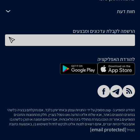
חוות דעת
הרשמה לקבלת עדכונים ומבצעים
כתובת דוא''ל
להורדת האפליקציה
המידע המופיע ב- zap מסופק על ידי החנויות עצמן ובאחריותן בלבד. אם נתקלתם בבעיה כלשהי
בנתונים המוצגים באתר, אנא שלחו אלינו הודעה ואנו נטפל בעניין. חלק מהתמונות והתכנים
המופיעים באתר זה הוכנו בעזרת מחוללי בינה מלאכותית. אם זיהיתם תמונה או תוכן כלשהו בו
אתם בעלי זכויות יוצרים, אתם רשאים לפנות אלינו ולבקש לחדול משימוש בו, באמצעות כתובת
[email protected]
המייל