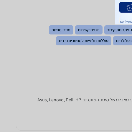
ופתרונות קירור
כוננים קשיחים
מסכי מחשב
 סלולריים
סוללות חליפיות למחשבים ניידים
מחפשים מחשב נייד חדש? ב-zap השוואת מחירים תמצאו מבחר רחב של לפטופים, מחשבי Ultrabook, מחשבי גיימרים, נטבוקים ומחשבי טאבלט של מיטב המותגים: Asus, Lenovo, Dell, HP,