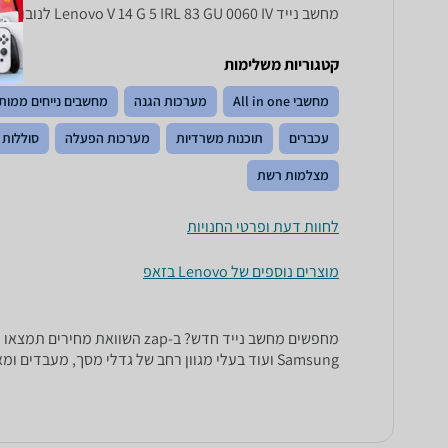
מחשב נייד Lenovo V 14 G 5 IRL 83 GU 0060 IV לנובו, V14 G5 IRL 83GU0060IV לנובו , לנובו V14 G5 IRL 83GU0060IV
קטגוריות משלימות
מחשבי All in one
מערכות הגנה
מחשבים נייחים ממות
עכברים
תוכנות משרדיות
מערכות הפעלה
סוללות 
מצלמות רשת
לחוות דעת ופרטי החנויות
מוצרים נוספים של Lenovo בזאפ
Samsung ועוד בעלי מגוון רחב של גדלי מסך, מעבדים ומאפיינים טכניים נוספים.