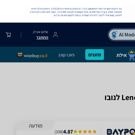
שלום אורח,
התחבר
מזגנים
zap cars
מודעה
4.87
)
338
(