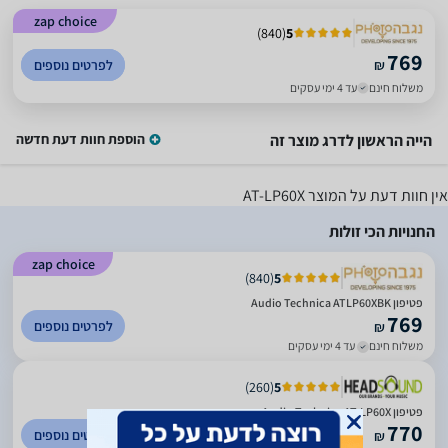
zap choice
)
840
(
5
769
₪
לפרטים נוספים
משלוח חינם
עד 4 ימי עסקים
הייה הראשון לדרג מוצר זה
הוספת חוות דעת חדשה
אין חוות דעת על המוצר
AT-LP60X
החנויות הכי זולות
zap choice
)
840
(
5
פטיפון Audio Technica ATLP60XBK
769
לפרטים נוספים
₪
משלוח חינם
עד 4 ימי עסקים
)
260
(
5
פטיפון Audio Technica AT-LP60X
770
לפרטים נוספים
₪