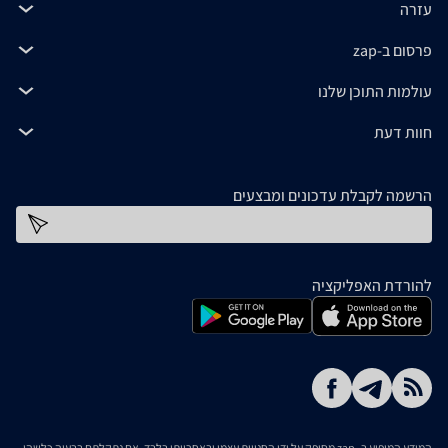
עזרה
פרסום ב-zap
עולמות התוכן שלנו
חוות דעת
הרשמה לקבלת עדכונים ומבצעים
כתובת דוא''ל
להורדת האפליקציה
המידע המופיע ב- zap מסופק על ידי החנויות עצמן ובאחריותן בלבד. אם נתקלתם בבעיה כלשהי