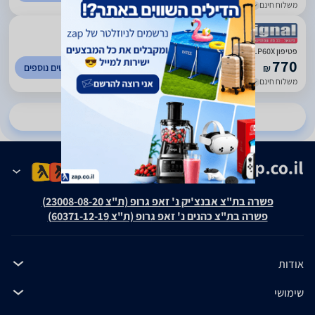
משלוח חינם
עד 4 ימי עסקים
)
196
(
5
פטיפון Audio-Technica AT-LP60X
770
לפרטים נוספים
₪
משלוח חינם
עד 5 ימי עסקים
להשוואת מחירים ב-9 חנויות נוספות
פשרה בת"צ אבנצ'יק נ' זאפ גרופ (ת"צ 23008-08-20)
פשרה בת"צ כהנים נ' זאפ גרופ (ת"צ 60371-12-19)
אודות
שימושי