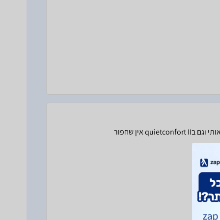
q אין שחפור
ים