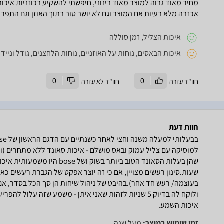
מחיר מאוד גבוה למוצר מאוד בינוני, חיפשתי להשקיע בכוזניות איכות
אכזבה מלא בעיות אם המוצר וגם לא יושב טוב בתוך האוזן וגם התפרק
איכות הצליל, זמן סוללה
איכות הבאסים, נוחות על האוזניים, נוחות הלחצנים, גודל ונייד
חוו"ד עזרה
0
חוו"ד לא עזרה
0
חוות דעת
למוסיקה עם צליל עמוק ובאס מושלם - איכות סאונד ללא מתחרים (וע
שהן בעלות הסאונד הטוב ביותר בש
שעות.סינון רעשים מצויין, אם כי זה יוצר אפקט של הגברת רעשים כאשר
בעוצמה/ רעש חד אחר).בהיבט של ניהול שיחות הן סך הכל בסדר, אם 
ולוקח לה בדיוק 5 שניות לזהות שאני איתן - משמע שזה על
איכות השמע.
זמן שימוש במוצר:
מעל שנה