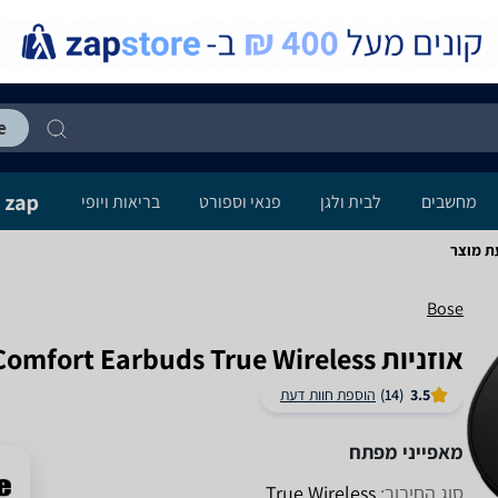
מחשבים
לבית ולגן
פנאי וספורט
בריאות ויופי
Bose
אוזניות Bose QuietComfort Earbuds True Wireless
3.5
(14)
הוספת חוות דעת
מאפייני מפתח
סוג החיבור:
True Wireless