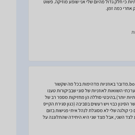
יות כי חלק גדול מהיום שלי אני שומע מוזיקה. פשוט
 אחרי כמה זמן.
ות
בבעלותי למעלה משנה וחצי לאחר כשנתיים עם הדגם הראשון של bose.מדובר באוזניות מדהימות בכל מה שקשור
רכתי השוואות לאוזניות של סוני שבביקורות טענו
וק ושל bose היו משמעותית איכותיות יותר).בהיבטי סוללה הן מחזיקות מספר רב של
 הסינון כבוי ויש רעשים בסביבה (כגון סגירת הקייס
כי קולגה שלי לא מסוגלת לנהל איתי פגישות בזום
ול להפריע לצד השני, אבל מצד שני היא היחידה שהתלוננה על