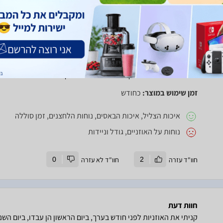
חוות דעת
בצד החיובי ביטול הרעשים ללא מתחרים באוזניות תוך אוזן וגם ניתן ל
השלילי, הם מגושמות ולא נוחות על האוזן, קופסת הטעינה גדולה ול
ויוצאות עכשיו אוזניות קומפורט 2 העדפתי לקחת אותם בנתיים והשגתי אותן בהנחה אצל היבואן,אבל טעיתי
זמן שימוש במוצר:
כחודש
איכות הצליל, איכות הבאסים, נוחות הלחצנים, זמן סוללה
נוחות על האוזניים, גודל וניידות
חוו"ד עזרה
2
חוו"ד לא עזרה
0
חוות דעת
קניתי את האוזניות לפני חודש בערך, ביום הראשון הן עבדו, ביום השנ