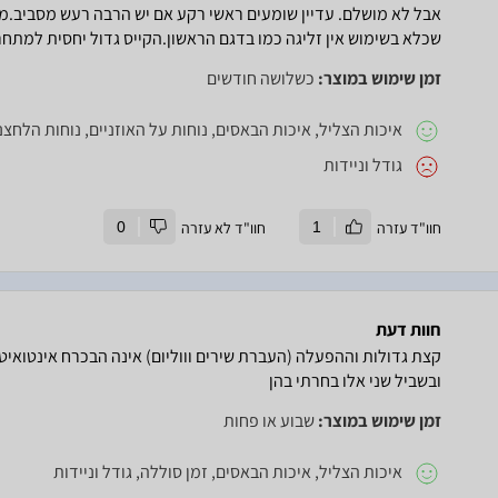
אבל לא מושלם. עדיין שומעים ראשי רקע אם יש הרבה רעש מסביב.מ
שכלא בשימוש אין זליגה כמו בדגם הראשון.הקייס גדול יחסית למתחרו
זמן שימוש במוצר:
כשלושה חודשים
איכות הצליל, איכות הבאסים, נוחות על האוזניים, נוחות הלחצנ
גודל וניידות
חוו"ד עזרה
1
חוו"ד לא עזרה
0
חוות דעת
קצת גדולות וההפעלה (העברת שירים וווליום) אינה הבכרח אינטואי
ובשביל שני אלו בחרתי בהן
זמן שימוש במוצר:
שבוע או פחות
איכות הצליל, איכות הבאסים, זמן סוללה, גודל וניידות