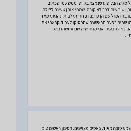
ץ על מקש הבלוטוס שנמצא בקייס, ממש כמו שכתוב
 ושוב שום דבר לא קורה. שמתי אותן טעינה ללילה,
רבה המזל שם הן כן עבדו, חזרתי לבית ונהניתי מאד
כמו שהיה בפעם הראשונה שהפסיקו לעבוד.קראתי את
בין מה הבעיה. אני מניח שיש שם איזשהו באג
...
T של Bose הדור הראשון.איכות שמע טובה מאוד, באסים מצויינים. הסינון ראשים טוב