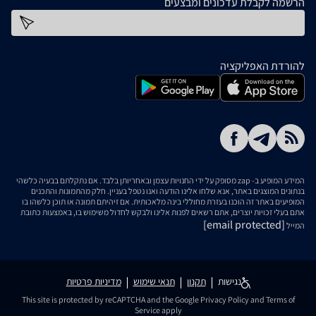
הרשמה לקבלת עדכונים ומבצעים
כתובת דוא''ל
להורדת האפליקציה
המידע המופיע ב- zap מסופק על ידי החנויות עצמן ובאחריותן בלבד. אם נתקלתם בבעיה כלשהי
בנתונים המוצגים באתר, אנא שלחו אלינו הודעה ואנו נטפל בעניין. חלק מהתמונות והתכנים
המופיעים באתר זה הוכנו בעזרת מחוללי בינה מלאכותית. אם זיהיתם תמונה או תוכן כלשהו בו
אתם בעלי זכויות יוצרים, אתם רשאים לפנות אלינו ולבקש לחדול משימוש בו, באמצעות כתובת
[email protected]
המייל
נגישות
תקנון
תנאי שימוש
מדיניות פרטיות
This site is protected by reCAPTCHA and the Google
Privacy Policy
and
Terms of
Service
apply